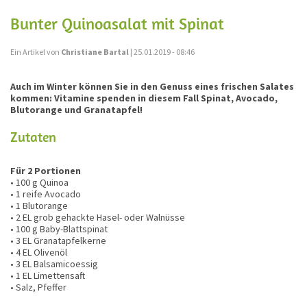
Bunter Quinoasalat mit Spinat
Ein Artikel von
Christiane Bartal
| 25.01.2019 - 08:46
Auch im Winter können Sie in den Genuss eines frischen Salates
kommen: Vitamine spenden in diesem Fall Spinat, Avocado,
Blutorange und Granatapfel!
Zutaten
Für 2 Portionen
• 100 g Quinoa
• 1 reife Avocado
• 1 Blutorange
• 2 EL grob gehackte Hasel- oder Walnüsse
• 100 g Baby-Blattspinat
• 3 EL Granatapfelkerne
• 4 EL Olivenöl
• 3 EL Balsamicoessig
• 1 EL Limettensaft
• Salz, Pfeffer