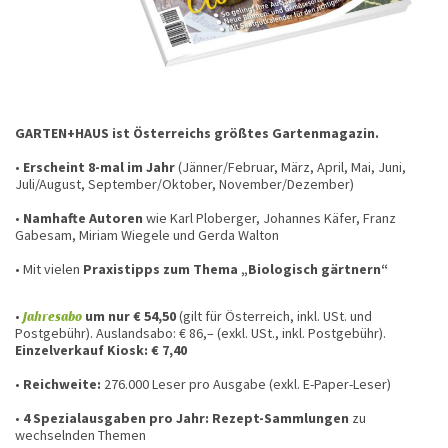
GARTEN+HAUS ist Österreichs größtes Gartenmagazin.
•
Erscheint 8-mal im Jahr
(Jänner/Februar, März, April, Mai, Juni,
Juli/August, September/Oktober, November/Dezember)
•
Namhafte Autoren
wie Karl Ploberger, Johannes Käfer, Franz
Gabesam, Miriam Wiegele und Gerda Walton
• Mit vielen
Praxistipps zum Thema „Biologisch gärtnern“
•
Jahresabo
um nur € 54,50
(gilt für Österreich, inkl. USt. und
Postgebühr). Auslandsabo: € 86,– (exkl. USt., inkl. Postgebühr).
Einzelverkauf Kiosk: € 7,40
•
Reichweite:
276.000 Leser pro Ausgabe (exkl. E-Paper-Leser)
•
4 Spezialausgaben pro Jahr: Rezept-Sammlungen
zu
wechselnden Themen