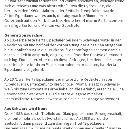
"Er war sehr zukunftsorientiert und konnte abschätzen, welcher Trend
sich durchsetzt und was nichts wird." Etwa die Hydrokultur, die
bereits in den 1960er-Jahren in der Zeitschrift empfohlen wurde.
Anton Eipeldauer war es auch, der abgepackte Blumenerde in
Österreich auf den Markt brachte. Heute findet man in Gartencentern
unzählige Sorten und Marken von Substraten.
Generationswechsel
Ab 1954 arbeitete Herta Eipeldauer bei ihrem Schwiegervater in der
Redaktion mit und half bei der Vorbereitung der einzelnen Ausgaben
bis zur Anlieferung in die Druckerei. "Leseranfragen nahmen damals
noch viel Zeit in Anspruch, es ging ja nur über den Postweg", erinnert
sich lng. Eipeldauer. Aber durch diese Anfragen, bei denen die Leser
meistens Hilfe bei ihren Pflanzenproblemen brauchten, hat Herta
Eipeldauer viel gelernt.
Ab 1971 war Herta Eipeldauer verantwortliche Redakteurin von
"Eipeldauers Gartenzeitung- die Scholle". "Vom Bleisatz in Schwarz-
Weiß bis zum Fotosatz in Farbe habe ich alles erlebt", erzählt sie. Eine
Besonderheit war etwa 1980 die erste Ausgabe mit einer
Schmuckfarbe: Neben Schwarz wurde nun auch Orange verwendet.
Aus Schwarz wird bunt
Oder 1982: das erste Titelbild auf Glanzpapier – eine Errungenschaft,
die heute mehr als selbstverständlich ist. Ab 1989 wurde die
Zeitschrift dann passend zum damaligen Titel "Eipeldauers
Gartenmagazin – für meine bunte Weit drinnen und draußen" ganz in