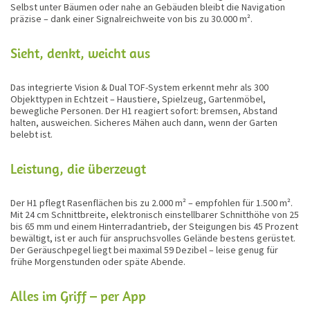
Selbst unter Bäumen oder nahe an Gebäuden bleibt die Navigation
präzise – dank einer Signalreichweite von bis zu 30.000 m².
Sieht, denkt, weicht aus
Das integrierte Vision & Dual TOF-System erkennt mehr als 300
Objekttypen in Echtzeit – Haustiere, Spielzeug, Gartenmöbel,
bewegliche Personen. Der H1 reagiert sofort: bremsen, Abstand
halten, ausweichen. Sicheres Mähen auch dann, wenn der Garten
belebt ist.
Leistung, die überzeugt
Der H1 pflegt Rasenflächen bis zu 2.000 m² – empfohlen für 1.500 m².
Mit 24 cm Schnittbreite, elektronisch einstellbarer Schnitthöhe von 25
bis 65 mm und einem Hinterradantrieb, der Steigungen bis 45 Prozent
bewältigt, ist er auch für anspruchsvolles Gelände bestens gerüstet.
Der Geräuschpegel liegt bei maximal 59 Dezibel – leise genug für
frühe Morgenstunden oder späte Abende.
Alles im Griff – per App