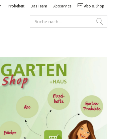
n
Probeheft
Das Team
Aboservice
Abo & Shop