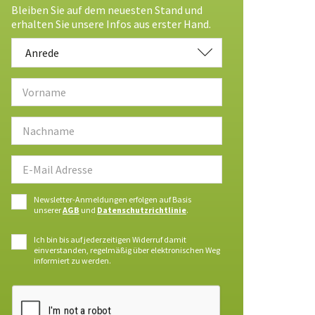
Bleiben Sie auf dem neuesten Stand und
erhalten Sie unsere Infos aus erster Hand.
Anrede
Anrede
Newsletter-Anmeldungen erfolgen auf Basis
unserer
AGB
und
Datenschutzrichtlinie
.
Ich bin bis auf jederzeitigen Widerruf damit
einverstanden, regelmäßig über elektronischen Weg
informiert zu werden.