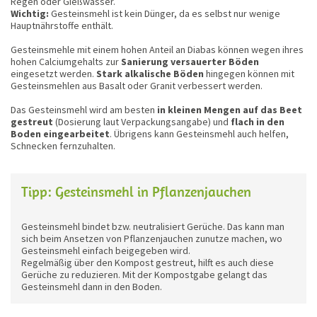
Regen oder Gießwasser.
Wichtig:
Gesteinsmehl ist kein Dünger, da es selbst nur wenige
Hauptnährstoffe enthält.
Gesteinsmehle mit einem hohen Anteil an Diabas können wegen ihres
hohen Calciumgehalts zur
Sanierung versauerter Böden
eingesetzt werden.
Stark alkalische Böden
hingegen können mit
Gesteinsmehlen aus Basalt oder Granit verbessert werden.
Das Gesteinsmehl wird am bes­ten
in kleinen Mengen auf das Beet
gestreut
(Dosierung laut Verpackungsangabe) und
flach in den
Boden eingearbeitet
. Übrigens kann Gesteinsmehl auch helfen,
Schnecken fernzuhalten.
Tipp: Gesteinsmehl in Pflanzenjauchen
Gesteinsmehl bindet bzw. neutralisiert Gerüche. Das kann man
sich beim Ansetzen von Pflanzenjauchen zunutze machen, wo
Gesteinsmehl einfach beigegeben wird.
Regelmäßig über den Kompost gestreut, hilft es auch diese
Gerüche zu reduzieren. Mit der Kompostgabe gelangt das
Gesteinsmehl dann in den Boden.