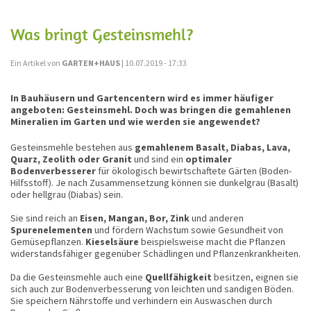
Was bringt Gesteinsmehl?
Ein Artikel von
GARTEN+HAUS
| 10.07.2019 - 17:33
In Bauhäusern und Gartencentern wird es immer häufiger
angeboten: Gesteinsmehl. Doch was bringen die gemahlenen
Mineralien im Garten und wie werden sie angewendet?
Gesteinsmehle bestehen aus
gemahlenem Basalt, Diabas, Lava,
Quarz, Zeolith oder Granit
und sind ein
optimaler
Bodenverbesserer
für ökologisch bewirtschaftete Gärten (Boden-
Hilfsstoff). Je nach Zusammensetzung können sie dunkelgrau (Basalt)
oder hellgrau (Diabas) sein.
Sie sind reich an
Eisen, Mangan, Bor, Zink
und anderen
Spurenelementen
und fördern Wachstum sowie Gesundheit von
Gemüsepflanzen.
Kieselsäure
beispielsweise macht die Pflanzen
widerstandsfähiger gegenüber Schädlingen und Pflanzenkrankheiten.
Da die Gesteinsmehle auch eine
Quellfähigkeit
besitzen, eignen sie
sich auch zur Bodenverbesserung von leichten und sandigen Böden.
Sie speichern Nährstoffe und verhindern ein Auswaschen durch