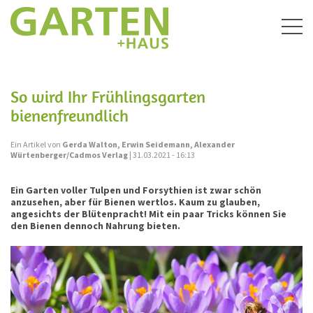
Togg
navig
So wird Ihr Frühlingsgarten
bienenfreundlich
Ein Artikel von
Gerda Walton, Erwin Seidemann, Alexander
Würtenberger/Cadmos Verlag
| 31.03.2021 - 16:13
Ein Garten voller Tulpen und Forsythien ist zwar schön
anzusehen, aber für Bienen wertlos. Kaum zu glauben,
angesichts der Blütenpracht! Mit ein paar Tricks können Sie
den Bienen dennoch Nahrung bieten.