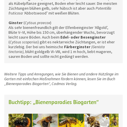
als Kübelpflanze geeignet, Boden eher leicht sauer. Die meisten
Züchtungen blühen gelb, sehr hübsch ist aber auch
Potentilla
fruticosa
‘Abbotswood’ mit weißen Blüten.
Ginster
(
Cytisus praecox
)
Als sehr bienenfreundlich gilt der Elfenbeinginster ‘Allgold’,
Blüte V–VI, Höhe bis 150 cm, überhängender Wuchs, bevorzugt
leicht saure Böden. Auch beim
Edel- oder Besenginster
(
Cytisus scoparius
) gibt es nektarreiche Züchtungen, er ist eher
kurzlebig. Der bei uns heimische
Färberginster
(Genista
tinctoria),
blüht goldgelb VI–VIII, wird 1 m hoch, liebt mageren,
sauren Boden und sollte nicht gedüngt werden.
Weitere Tipps und Anregungen, wie Sie Bienen und andere Nützlinge im
Garten mit einfachen Maßnahmen fördern können, lesen Sie im Buch
„Bienenparadies Biogarten“, Cadmos Verlag.
Buchtipp: „Bienenparadies Biogarten“