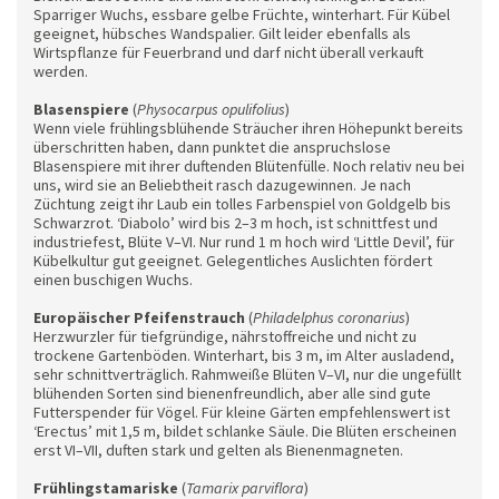
Sparriger Wuchs, essbare gelbe Früchte, winterhart. Für Kübel
geeignet, hübsches Wandspalier. Gilt leider ebenfalls als
Wirtspflanze für Feuerbrand und darf nicht überall verkauft
werden.
Blasenspiere
(
Physocarpus opulifolius
)
Wenn viele frühlingsblühende Sträucher ihren Höhepunkt bereits
überschritten haben, dann punktet die anspruchslose
Blasenspiere mit ihrer duftenden Blütenfülle. Noch relativ neu bei
uns, wird sie an Beliebtheit rasch dazugewinnen. Je nach
Züchtung zeigt ihr Laub ein tolles Farbenspiel von Goldgelb bis
Schwarzrot. ‘Diabolo’ wird bis 2–3 m hoch, ist schnittfest und
industriefest, Blüte V–VI. Nur rund 1 m hoch wird ‘Little Devil’, für
Kübelkultur gut geeignet. Gelegentliches Auslichten fördert
einen buschigen Wuchs.
Europäischer Pfeifenstrauch
(
Philadelphus coronarius
)
Herzwurzler für tiefgründige, nährstoffreiche und nicht zu
trockene Gartenböden. Winterhart, bis 3 m, im Alter ausladend,
sehr schnittverträglich. Rahmweiße Blüten V–VI, nur die ungefüllt
blühenden Sorten sind bienenfreundlich, aber alle sind gute
Futterspender für Vögel. Für kleine Gärten empfehlenswert ist
‘Erectus’ mit 1,5 m, bildet schlanke Säule. Die Blüten erscheinen
erst VI–VII, duften stark und gelten als Bienenmagneten.
Frühlingstamariske
(
Tamarix parviflora
)