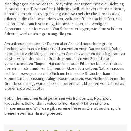
sind dagegen die beliebten Forsythien, ausgenommen die Züchtung
‘Beatrix Farrandʼ. Wer auf ihr fröhliches Gelb nicht verzichten möchte,
könnte zumindest als Ergänzung eine
Kornelkirsche
(
Cornus mas
)
pflanzen, die eine besonders wertvolle und frühe Tracht liefert. So
schön Flieder auch sein mag, für Bienen ist er, mit wenigen
Ausnahmen, uninteressant. Von Schmetterlingen, wie dem schönen
Admiral, wird er aber gern angeflogen.
Am unfreundlichsten für Bienen aller Art sind monotone grüne
Hecken, wie man sie leider rund um viel zu viele Gärten sieht. Dabei
gäbe es so viele Möglichkeiten, im Garten zwischen die oft geradezu
düster wirkenden und im Grunde genommen viel Schnittarbeit
verursachenden Thujen-, Hainbuchen- oder Eibenhecken zumindest
den einen oder anderen blühenden Akzent zu setzen. Dabei muss es
sich keineswegs ausschließlich um heimische Sträucher handeln.
Bienen sind anpassungsfähige Kosmopoliten, was vielleicht einer der
Gründe sein mag, warum sie sich bereits seit Millionen von Jahren auf
dieser Erde behaupten.
Neben
heimischen Wildgehölzen
wie Berberitze, Holunder,
Kreuzdorn, Schlehdorn, Felsenbirne, Hasel, Pfaffenhütchen,
Pimpernuss und Wildrose gibt es eine Reihe an Ziersträuchern, die
Bienen ebenfalls Nahrung bieten: