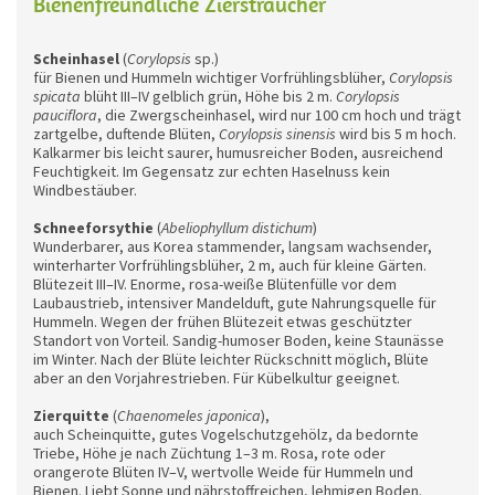
Bienenfreundliche Ziersträucher
Scheinhasel
(
Corylopsis
sp.)
für Bienen und Hummeln wichtiger Vorfrühlingsblüher,
Corylopsis
spicata
blüht III–IV gelblich grün, Höhe bis 2 m.
Corylopsis
pauciflora
, die Zwergscheinhasel, wird nur 100 cm hoch und trägt
zartgelbe, duftende Blüten,
Corylopsis sinensis
wird bis 5 m hoch.
Kalkarmer bis leicht saurer, humusreicher Boden, ausreichend
Feuchtigkeit. Im Gegensatz zur echten Haselnuss kein
Windbestäuber.
Schneeforsythie
(
Abeliophyllum distichum
)
Wunderbarer, aus Korea stammender, langsam wachsender,
winterharter Vorfrühlingsblüher, 2 m, auch für kleine Gärten.
Blütezeit III–IV. Enorme, rosa-weiße Blütenfülle vor dem
Laubaustrieb, intensiver Mandelduft, gute Nahrungsquelle für
Hummeln. Wegen der frühen Blütezeit etwas geschützter
Standort von Vorteil. Sandig-humoser Boden, keine Staunässe
im Winter. Nach der Blüte leichter Rückschnitt möglich, Blüte
aber an den Vorjahrestrieben. Für Kübelkultur geeignet.
Zierquitte
(
Chaenomeles japonica
),
auch Scheinquitte, gutes Vogelschutzgehölz, da bedornte
Triebe, Höhe je nach Züchtung 1–3 m. Rosa, rote oder
orangerote Blüten IV–V, wertvolle Weide für Hummeln und
Bienen. Liebt Sonne und nährstoffreichen, lehmigen Boden.