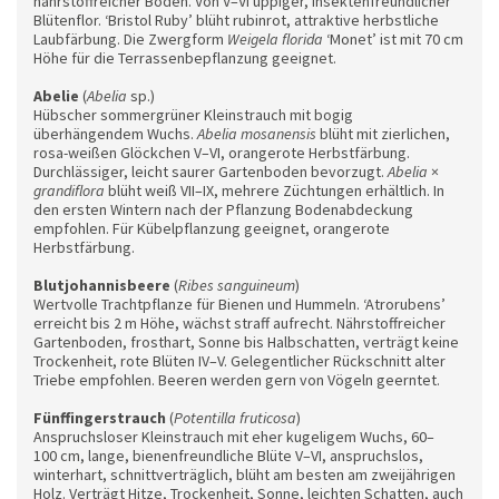
nährstoffreicher Boden. Von V–VI üppiger, insektenfreundlicher
Blütenflor. ‘Bristol Ruby’ blüht rubinrot, attraktive herbstliche
Laubfärbung. Die Zwergform
Weigela florida
‘Monet’ ist mit 70 cm
Höhe für die Terrassenbepflanzung geeignet.
Abelie
(
Abelia
sp.)
Hübscher sommergrüner Kleinstrauch mit bogig
überhängendem Wuchs.
Abelia mosanensis
blüht mit zierlichen,
rosa-weißen Glöckchen V–VI, orangerote Herbstfärbung.
Durchlässiger, leicht saurer Gartenboden bevorzugt.
Abelia
×
grandiflora
blüht weiß VII–IX, mehrere Züchtungen erhältlich. In
den ersten Wintern nach der Pflanzung Bodenabdeckung
empfohlen. Für Kübelpflanzung geeignet, orangerote
Herbstfärbung.
Blutjohannisbeere
(
Ribes sanguineum
)
Wertvolle Trachtpflanze für Bienen und Hummeln. ‘Atrorubens’
erreicht bis 2 m Höhe, wächst straff aufrecht. Nährstoffreicher
Gartenboden, frosthart, Sonne bis Halbschatten, verträgt keine
Trockenheit, rote Blüten IV–V. Gelegentlicher Rückschnitt alter
Triebe empfohlen. Beeren werden gern von Vögeln geerntet.
Fünffingerstrauch
(
Potentilla fruticosa
)
Anspruchsloser Kleinstrauch mit eher kugeligem Wuchs, 60–
100 cm, lange, bienenfreundliche Blüte V–VI, anspruchslos,
winterhart, schnittverträglich, blüht am besten am zweijährigen
Holz. Verträgt Hitze, Trockenheit, Sonne, leichten Schatten, auch