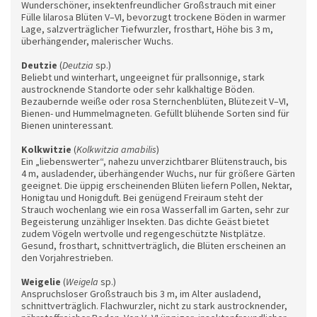
Wunderschöner, insektenfreundlicher Großstrauch mit einer
Fülle lilarosa Blüten V–VI, bevorzugt trockene Böden in warmer
Lage, salzverträglicher Tiefwurzler, frosthart, Höhe bis 3 m,
überhängender, malerischer Wuchs.
Deutzie
(
Deutzia
sp.)
Beliebt und winterhart, ungeeignet für prallsonnige, stark
austrocknende Standorte oder sehr kalkhaltige Böden.
Bezaubernde weiße oder rosa Sternchenblüten, Blütezeit V–VI,
Bienen- und Hummelmagneten. Gefüllt blühende Sorten sind für
Bienen uninteressant.
Kolkwitzie
(
Kolkwitzia amabilis
)
Ein „liebenswerter“, nahezu unverzichtbarer Blütenstrauch, bis
4 m, ausladender, überhängender Wuchs, nur für größere Gärten
geeignet. Die üppig erscheinenden Blüten liefern Pollen, Nektar,
Honigtau und Honigduft. Bei genügend Freiraum steht der
Strauch wochenlang wie ein rosa Wasserfall im Garten, sehr zur
Begeisterung unzähliger Insekten. Das dichte Geäst bietet
zudem Vögeln wertvolle und regengeschützte Nistplätze.
Gesund, frosthart, schnittverträglich, die Blüten erscheinen an
den Vorjahrestrieben.
Weigelie
(
Weigela
sp.)
Anspruchsloser Großstrauch bis 3 m, im Alter ausladend,
schnittverträglich. Flachwurzler, nicht zu stark austrocknender,