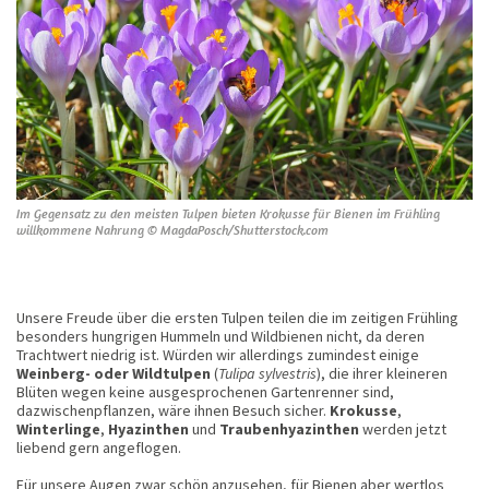
Im Gegensatz zu den meisten Tulpen bieten Krokusse für Bienen im Frühling
willkommene Nahrung © MagdaPosch/Shutterstock.com
Unsere Freude über die ersten Tulpen teilen die im zeitigen Frühling
besonders hungrigen Hummeln und Wildbienen nicht, da deren
Trachtwert niedrig ist. Würden wir allerdings zumindest einige
Weinberg- oder Wildtulpen
(
Tulipa sylvestris
),
die ihrer kleineren
Blüten wegen keine ausgesprochenen Gartenrenner sind,
dazwischenpflanzen, wäre ihnen Besuch sicher.
Krokusse
,
Winterlinge
,
Hyazinthen
und
Traubenhyazinthen
werden jetzt
liebend gern angeflogen.
Für unsere Augen zwar schön anzusehen, für Bienen aber wertlos