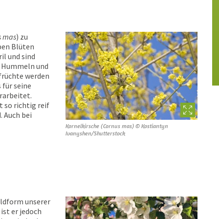
s mas
) zu
ben Blüten
il und sind
n, Hummeln und
nfrüchte werden
 für seine
rarbeitet.
 so richtig reif
. Auch bei
Kornelkirsche (Cornus mas) © Kostiantyn
Ivanyshen/Shutterstock
Wildform unserer
ist er jedoch