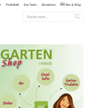
n
Probeheft
Das Team
Aboservice
Abo & Shop