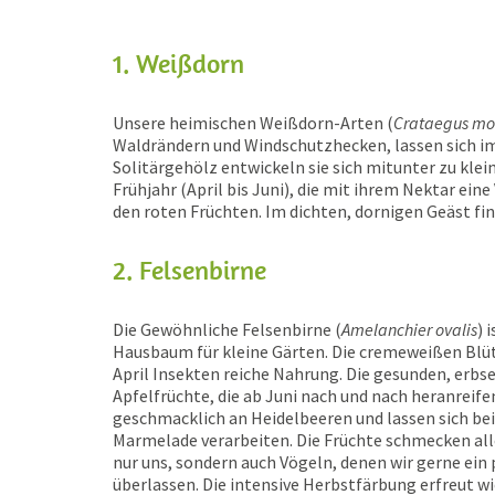
1. Weißdorn
Unsere heimischen Weißdorn-Arten (
Crataegus m
Waldrändern und Windschutzhecken, lassen sich im
Solitärgehölz entwickeln sie sich mitunter zu kle
Frühjahr (April bis Juni), die mit ihrem Nektar ein
den roten Früchten. Im dichten, dornigen Geäst fi
2. Felsenbirne
Die Gewöhnliche Felsenbirne (
Amelanchier ovalis
) 
Hausbaum für kleine Gärten. Die cremeweißen Blü
April Insekten reiche Nahrung. Die gesunden, erb
Apfelfrüchte, die ab Juni nach und nach heranreife
geschmacklich an Heidelbeeren und lassen sich bei
Marmelade verarbeiten. Die Früchte schmecken all
nur uns, sondern auch Vögeln, denen wir gerne ein 
überlassen. Die intensive Herbstfärbung erfreut 