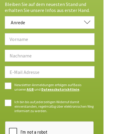
Bleiben Sie auf dem neuesten Stand und
erhalten Sie unsere Infos aus erster Hand.
Anrede
Anrede
Newsletter-Anmeldungen erfolgen auf Basis
unserer
AGB
und
Datenschutzrichtlinie
.
Ich bin bis auf jederzeitigen Widerruf damit
einverstanden, regelmäßig über elektronischen Weg
informiert zu werden.