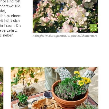
hte sind roh
nderswo: Die
Mai,
 ihn zu einem
t hüllt sich
in Traum. Die
 verzehrt.
 B. neben
Holzapfel (Malus sylvestris) © pticelov/Shutterstock