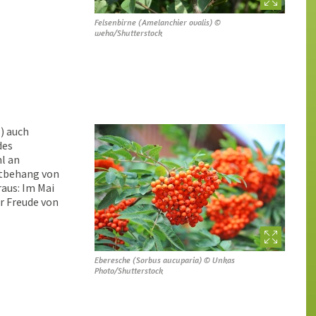
Felsenbirne (Amelanchier ovalis) ©
weha/Shutterstock
a
) auch
des
hl an
htbehang von
raus: Im Mai
r Freude von
Eberesche (Sorbus aucuparia) © Unkas
Photo/Shutterstock