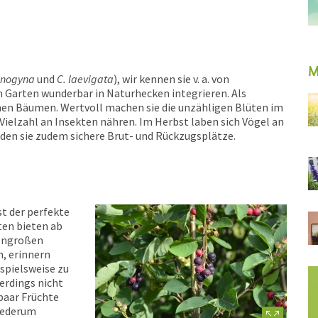
M
onogyna
und
C. laevigata
), wir kennen sie v. a. von
 Garten wunderbar in Naturhecken integrieren. Als
inen Bäumen. Wertvoll machen sie die unzähligen Blüten im
e Vielzahl an Insekten nähren. Im Herbst laben sich Vögel an
nden sie zudem sichere Brut- und Rückzugsplätze.
ist der perfekte
ten bieten ab
sengroßen
n, erinnern
spielsweise zu
erdings nicht
paar Früchte
wiederum