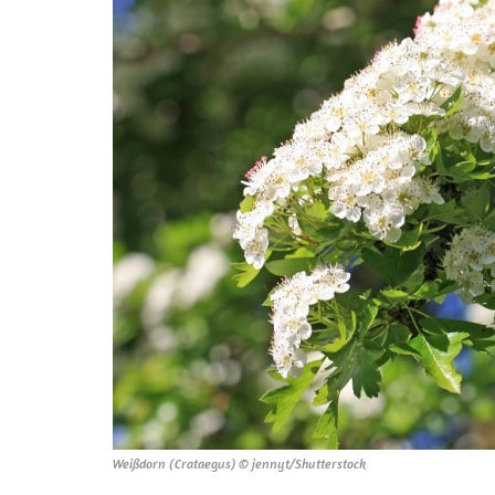
Weißdorn (Crataegus) © jennyt/Shutterstock