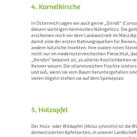
4. Kornelkirsche
In Österreich sagen wir auch gerne „Dirndl“ (
Cornu
diesem wichtigen heimischen Nährgehölz. Die gel
erscheinen noch vor dem Laubaustrieb im März/Apr
damit eine der ersten Nahrungsquellen für Biene
andere nützliche Insekten. Ihre ovalen roten Stei
nicht nur im niederösterreichischen Pielachtal, das
„Dirndln“ bekannt ist, zu allerlei Köstlichkeiten ve
Kenner wissen: Die vitaminreichen Früchte sind erst
und süß, wenn sie vom Baum heruntergefallen sind
vielen Vögeln stehen sie auf dem Speiseplan.
5. Holzapfel
Der Holz- oder Wildapfel (
Malus sylvestris
) ist die 
domestizierten Apfelsorten, in unserer Landschaft 