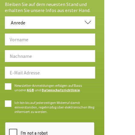
Bleiben Sie auf dem neuesten Stand und
erhalten Sie unsere Infos aus erster Hand.
Anrede
Anrede
Newsletter-Anmeldungen erfolgen auf Basis
unserer
AGB
und
Datenschutzrichtlinie
.
Ich bin bis auf jederzeitigen Widerruf damit
einverstanden, regelmäßig über elektronischen Weg
informiert zu werden.