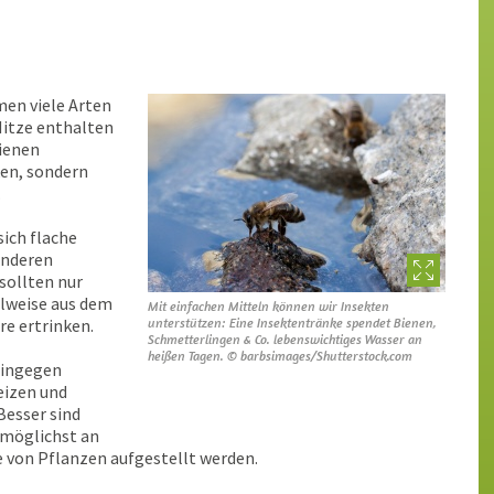
men viele Arten
Hitze enthalten
Bienen
ken, sondern
.
ich flache
anderen
 sollten nur
ilweise aus dem
Mit einfachen Mitteln können wir Insekten
re ertrinken.
unterstützen: Eine Insektentränke spendet Bienen,
Schmetterlingen & Co. lebenswichtiges Wasser an
heißen Tagen. © barbsimages/Shutterstock.com
hingegen
eizen und
Besser sind
 möglichst an
 von Pflanzen aufgestellt werden.