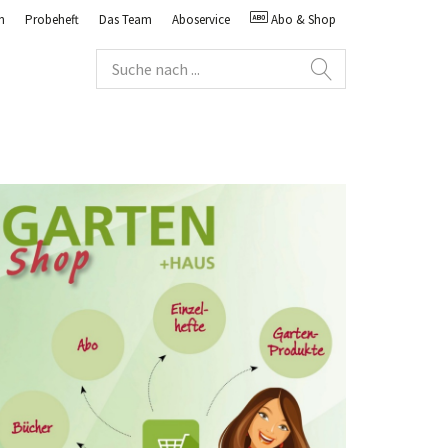
n
Probeheft
Das Team
Aboservice
Abo & Shop