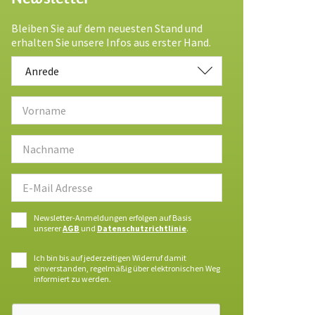
Bleiben Sie auf dem neuesten Stand und
erhalten Sie unsere Infos aus erster Hand.
Anrede
Anrede
Newsletter-Anmeldungen erfolgen auf Basis
unserer
AGB
und
Datenschutzrichtlinie
.
Ich bin bis auf jederzeitigen Widerruf damit
einverstanden, regelmäßig über elektronischen Weg
informiert zu werden.