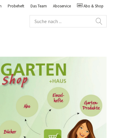
n
Probeheft
Das Team
Aboservice
Abo & Shop