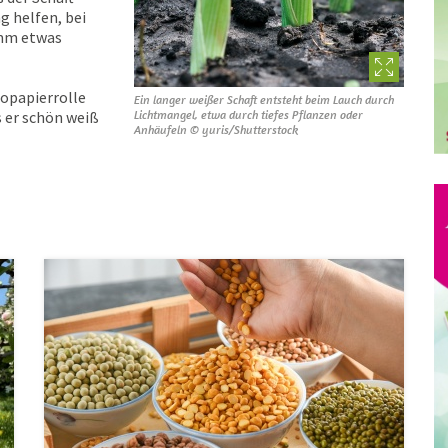
g helfen, bei
amm etwas
lopapierrolle
Ein langer weißer Schaft entsteht beim Lauch durch
s er schön weiß
Lichtmangel, etwa durch tiefes Pflanzen oder
Anhäufeln © yuris/Shutterstock