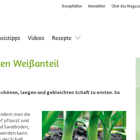
Rezeptletter
Newsletter
Über das Magazi
nt)
axistipps
Videos
Rezepte
hen Weißanteil
 schönen, langen und gebleichten Schaft zu ernten. So
 indem man die
ef pflanzt und
nd Sand­böden,
t werden kann.
 der Schaft