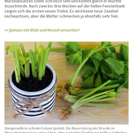
Wurzelansätzen sollte 3 cm hoch sein und kommt gleich in feuchte
Anzuchterde. Nach zwei bis drei Wochen auf der hellen Fensterbank
zeigen sich die ­ersten neuen Triebe. Es wird keine neue Zwiebel
nachwachsen, aber die Blätter schmecken ja ebenfalls sehr fein.
>> Gemüse mit Blatt und Wurzel verwerten?
Stangensellerie erfordert etwas Geduld: Die Bewurzelung des Strunks im
Wasserbad dauert nur etwa 7 Tage, aber nach dem Einpflanzen heißt es 6 Wochen