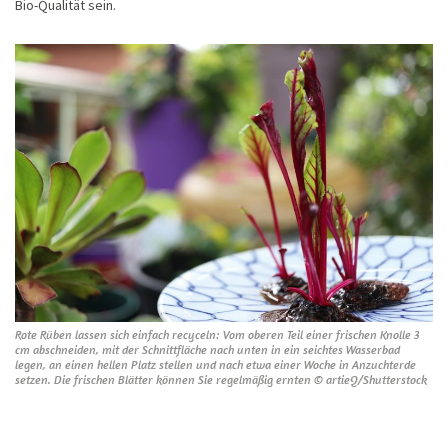
Bio-Qualität sein.
Rote Rüben lassen sich einfach recyceln: Vom oberen Teil einer frischen Knolle 3
cm abschneiden, mit der Schnittfläche nach unten in ein seichtes Wasserbad
legen, an einen hellen Platz stellen und nach etwa einer Woche in Anzuchterde
setzen. Die frischen Blätter können Sie regelmäßig ernten © artieQ/Shutterstock