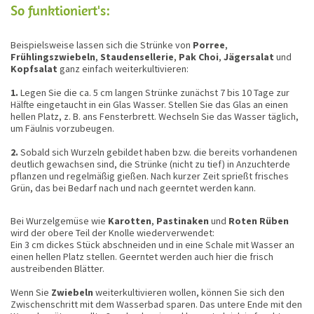
So funktioniert's:
Beispielsweise lassen sich die Strünke von
Porree
,
Frühlingszwiebeln
,
Staudensellerie
,
Pak Choi
,
Jägersalat
und
Kopfsalat
ganz einfach weiterkultivieren:
1.
Legen Sie die ca. 5 cm langen Strünke zunächst 7 bis 10 Tage zur
Hälfte eingetaucht in ein Glas Wasser. Stellen Sie das Glas an einen
hellen Platz, z. B. ans Fensterbrett. Wechseln Sie das Wasser täglich,
um Fäulnis vorzubeugen.
2.
Sobald sich Wurzeln gebildet haben bzw. die bereits vorhandenen
deutlich gewachsen sind, die Strünke (nicht zu tief) in Anzuchterde
pflanzen und regelmäßig gießen. Nach kurzer Zeit sprießt frisches
Grün, das bei Bedarf nach und nach geerntet werden kann.
Bei Wurzelgemüse wie
Karotten
,
Pastinaken
und
Roten Rüben
wird der obere Teil der Knolle wiederverwendet:
Ein 3 cm dickes Stück abschneiden und in eine Schale mit Wasser an
einen hellen Platz stellen. Geerntet werden auch hier die frisch
austreibenden Blätter.
Wenn Sie
Zwiebeln
weiterkultivieren wollen, können Sie sich den
Zwischenschritt mit dem Wasserbad sparen. Das untere Ende mit den