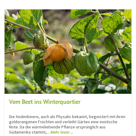
Vom Beet ins Winterquartier
Die Andenbeere, auch als Physalis bekannt, begeistert mit ihren
goldorangenen Früchten und verleiht Gärten eine exotische
Note. Da die wärmeliebende Pflanze ursprünglich aus
Südamerika stammt,...
Mehr lesen ...