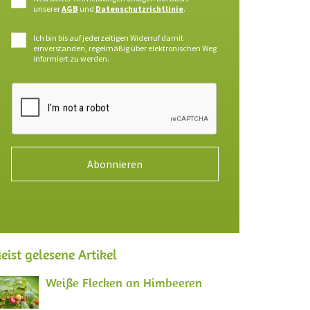
unserer
AGB
und
Datenschutzrichtlinie
.
Ich bin bis auf jederzeitigen Widerruf damit
einverstanden, regelmäßig über elektronischen Weg
informiert zu werden.
Abonnieren
eist gelesene Artikel
Weiße Flecken an Himbeeren