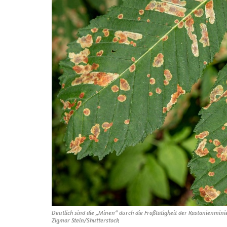
Deutlich sind die „Minen“ durch die Fraßtätigkeit der Kastanienmin
Zigmar Stein/Shutterstock