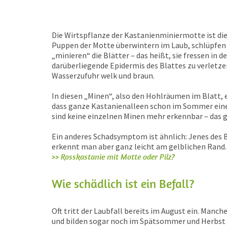
Die Wirtspflanze der Kastanienminiermotte ist di
Puppen der Motte überwintern im Laub, schlüpfen i
„minieren“ die Blätter – das heißt, sie fressen in
darüberliegende Epidermis des Blattes zu verletze
Wasserzufuhr welk und braun.
In diesen „Minen“, also den Hohlräumen im Blatt, e
dass ganze Kastanienalleen schon im Sommer eine
sind keine einzelnen Minen mehr erkennbar – das 
Ein anderes Schadsymptom ist ähnlich: Jenes des B
erkennt man aber ganz leicht am gelblichen Rand.
>> Rosskastanie mit Motte oder Pilz?
Wie schädlich ist ein Befall?
Oft tritt der Laubfall bereits im August ein. Man
und bilden sogar noch im Spätsommer und Herbst Bl