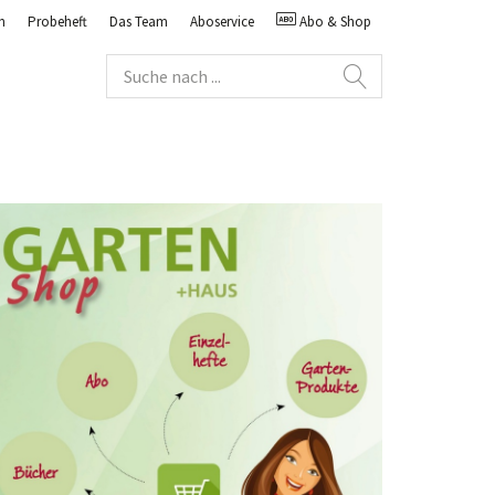
n
Probeheft
Das Team
Aboservice
Abo & Shop