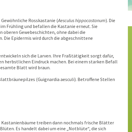
e Gewöhnliche Rosskastanie (
Aesculus hippocastanum
). Die
m Frühling und befallen die Kastanie erneut. Sie
 den oberen Gewebeschichten, ohne dabei die
n. Die Epidermis wird durch die abgeschnittene
ntwickeln sich die Larven. Ihre Fraßtätigkeit sorgt dafür,
n herbstlichen Eindruck machen. Bei einem starken Befall
gesamte Blatt wird braun.
lattbräunepilzes (Guignardia aesculi). Betroffene Stellen
che Kastanienbäume treiben dann nochmals frische Blätter
üten. Es handelt dabei um eine „Notblüte“, die sich