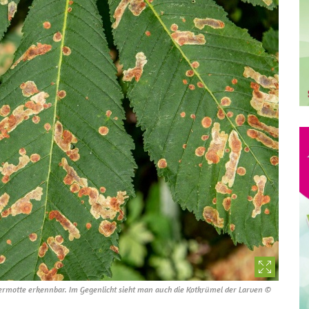
iermotte erkennbar. Im Gegenlicht sieht man auch die Kotkrümel der Larven ©