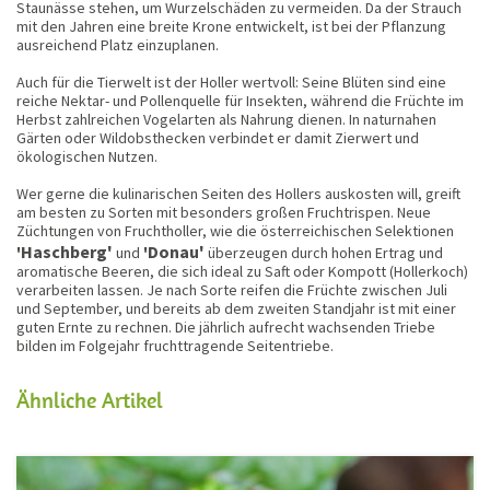
Staunässe stehen, um Wurzelschäden zu vermeiden. Da der Strauch
mit den Jahren eine breite Krone entwickelt, ist bei der Pflanzung
ausreichend Platz einzuplanen.
Auch für die Tierwelt ist der Holler wertvoll: Seine Blüten sind eine
reiche Nektar- und Pollenquelle für Insekten, während die Früchte im
Herbst zahlreichen Vogelarten als Nahrung dienen. In naturnahen
Gärten oder Wildobsthecken verbindet er damit Zierwert und
ökologischen Nutzen.
Wer gerne die kulinarischen Seiten des Hollers auskosten will, greift
am besten zu Sorten mit besonders großen Fruchtrispen. Neue
Züchtungen von Fruchtholler, wie die österreichischen Selektionen
Haschberg'
Donau'
'
und
'
überzeugen durch hohen Ertrag und
aromatische Beeren, die sich ideal zu Saft oder Kompott (Hollerkoch)
verarbeiten lassen. Je nach Sorte reifen die Früchte zwischen Juli
und September, und bereits ab dem zweiten Standjahr ist mit einer
guten Ernte zu rechnen. Die jährlich aufrecht wachsenden Triebe
bilden im Folgejahr fruchttragende Seitentriebe.
Ähnliche Artikel