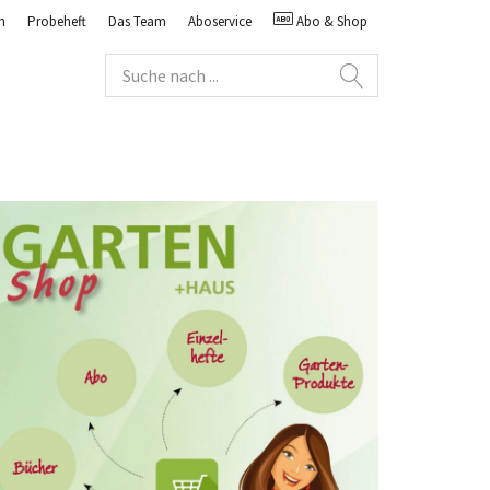
n
Probeheft
Das Team
Aboservice
Abo & Shop