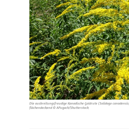
Die ausbreitungsfreudige Kanadische Goldrute (Solidago canadensis) 
flächendeckend © APugach/Shutterstock