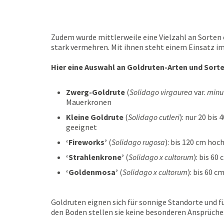
Zudem wurde mittlerweile eine Vielzahl an Sorten 
stark vermehren. Mit ihnen steht einem Einsatz i
Hier eine Auswahl an Goldruten-Arten und Sorte
Zwerg-Goldrute
(
Solidago virgaurea
var.
minu
Mauerkronen
Kleine Goldrute
(
Solidago cutleri
): nur 20 bis
geeignet
‘Fireworks’
(
Solidago rugosa
): bis 120 cm ho
‘Strahlenkrone’
(
Solidago
x
cultorum
): bis 6
‘Goldenmosa’
(
Solidago
x
cultorum
): bis 60 c
Goldruten eignen sich für sonnige Standorte und f
den Boden stellen sie keine besonderen Ansprüche.