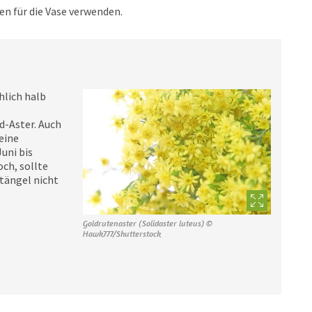
en für die Vase verwenden.
chlich halb
d-Aster. Auch
leine
uni bis
och, sollte
Stängel nicht
Goldrutenaster (Solidaster luteus) ©
Hawk777/Shutterstock