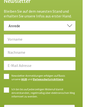
Newsletter
Bleiben Sie auf dem neuesten Stand und
erhalten Sie unsere Infos aus erster Hand.
Anrede
Anrede
Newsletter-Anmeldungen erfolgen auf Basis
unserer
AGB
und
Datenschutzrichtlinie
.
Ich bin bis auf jederzeitigen Widerruf damit
einverstanden, regelmäßig über elektronischen Weg
informiert zu werden.