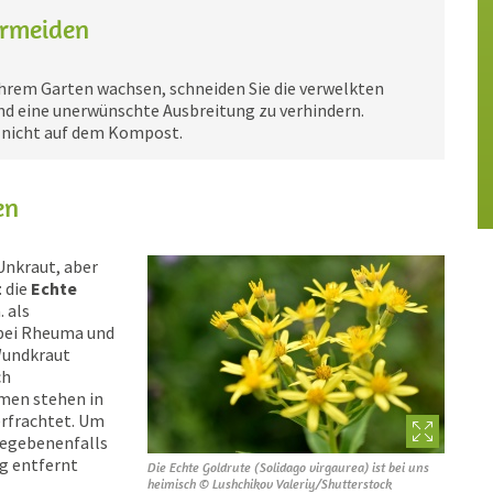
ermeiden
 Ihrem Garten wachsen, schneiden Sie die verwelkten
d eine unerwünschte Ausbreitung zu verhindern.
, nicht auf dem Kompost.
en
 Unkraut, aber
: die
Echte
. als
 bei Rheuma und
 Wundkraut
ch
amen stehen in
erfrachtet. Um
gegebenenfalls
ig entfernt
Die Echte Goldrute (Solidago virgaurea) ist bei uns
heimisch © Lushchikov Valeriy/Shutterstock