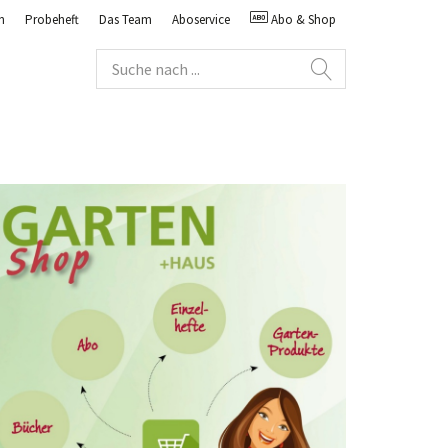
n
Probeheft
Das Team
Aboservice
Abo & Shop