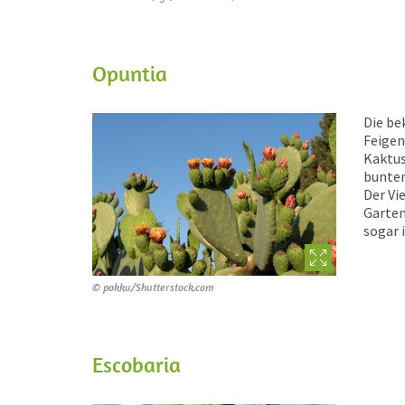
Opuntia
Die be
Feigen
Kaktus
bunten
Der Vi
Garten
sogar 
© pokku/Shutterstock.com
Escobaria