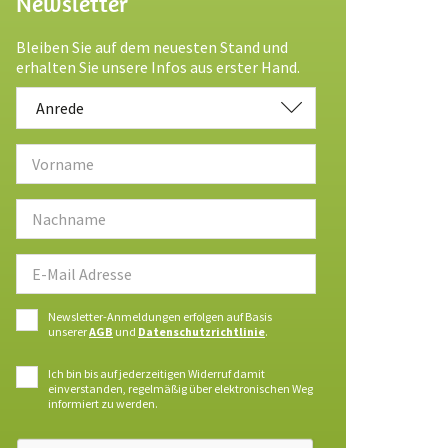
Newsletter
Bleiben Sie auf dem neuesten Stand und
erhalten Sie unsere Infos aus erster Hand.
Anrede
Anrede
Newsletter-Anmeldungen erfolgen auf Basis
unserer
AGB
und
Datenschutzrichtlinie
.
Ich bin bis auf jederzeitigen Widerruf damit
einverstanden, regelmäßig über elektronischen Weg
informiert zu werden.