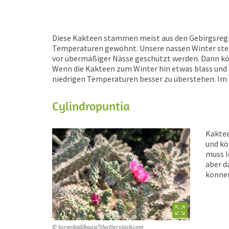
Diese Kakteen stammen meist aus den Gebirgsregi
Temperaturen gewöhnt. Unsere nassen Winter stelle
vor übermäßiger Nässe geschützt werden. Dann kön
Wenn die Kakteen zum Winter hin etwas blass und s
niedrigen Temperaturen besser zu überstehen. Im F
Cylindropuntia
Kakte
und kö
muss l
aber d
können
© turanballikaya/Shutterstock.com