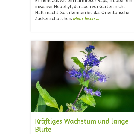
Es sieht aus wie ein harmloser Raps, ist aber ein
invasiver Neophyt, der auch vor Gärten nicht
Halt macht. So erkennen Sie das Orientalische
Zackenschötchen.
Mehr lesen ...
Kräftiges Wachstum und lange
Blüte