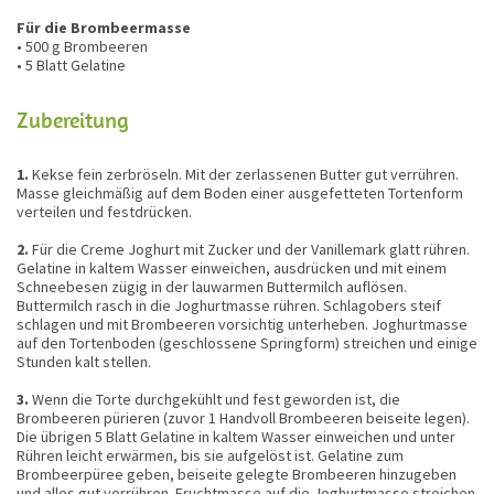
Für die Brombeermasse
• 500 g Brombeeren
• 5 Blatt Gelatine
Zubereitung
1.
Kekse fein zerbröseln. Mit der zerlassenen Butter gut verrühren.
Masse gleichmäßig auf dem Boden einer ausgefetteten Tortenform
verteilen und festdrücken.
2.
Für die Creme Joghurt mit Zucker und der Vanillemark glatt rühren.
Gelatine in kaltem Wasser einweichen, ausdrücken und mit einem
Schneebesen zügig in der lauwarmen Buttermilch auflösen.
Buttermilch rasch in die Joghurtmasse rühren. Schlagobers steif
schlagen und mit Brombeeren vorsichtig unterheben. Joghurtmasse
auf den Tortenboden (geschlossene Springform) streichen und einige
Stunden kalt stellen.
3.
Wenn die Torte durchgekühlt und fest geworden ist, die
Brombeeren pürieren (zuvor 1 Handvoll Brombeeren beiseite legen).
Die übrigen 5 Blatt Gelatine in kaltem Wasser einweichen und unter
Rühren leicht erwärmen, bis sie aufgelöst ist. Gelatine zum
Brombeerpüree geben, beiseite gelegte Brombeeren hinzugeben
und alles gut verrühren. Fruchtmasse auf die Joghurtmasse streichen