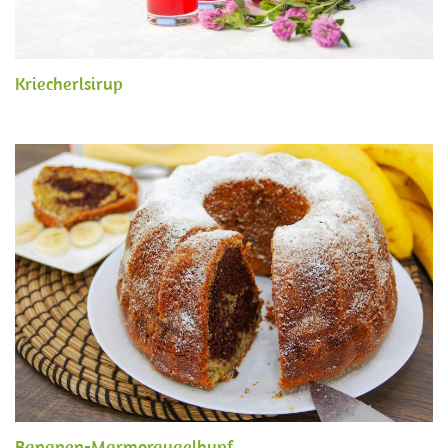
Kriecherlsirup
Bananen-Marmorgugelhupf