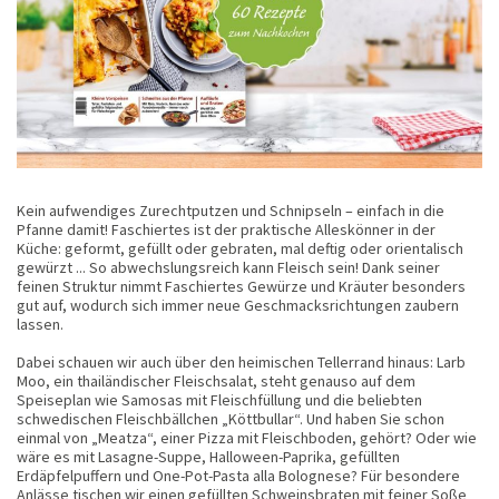
Kein aufwendiges Zurechtputzen und Schnipseln – einfach in die
Pfanne damit! Faschiertes ist der praktische Alleskönner in der
Küche: geformt, gefüllt oder gebraten, mal deftig oder orientalisch
gewürzt ... So abwechslungsreich kann Fleisch sein! Dank seiner
feinen Struktur nimmt Faschiertes Gewürze und Kräuter besonders
gut auf, wodurch sich immer neue Geschmacksrichtungen zaubern
lassen.
Dabei schauen wir auch über den heimischen Tellerrand hinaus: Larb
Moo, ein thailändischer Fleischsalat, steht genauso auf dem
Speiseplan wie Samosas mit Fleischfüllung und die beliebten
schwedischen Fleischbällchen „Köttbullar“. Und haben Sie schon
einmal von „Meatza“, einer Pizza mit Fleischboden, gehört? Oder wie
wäre es mit Lasagne-Suppe, Halloween-Paprika, gefüllten
Erdäpfelpuffern und One-Pot-Pasta alla Bolognese? Für besondere
Anlässe tischen wir einen gefüllten Schweinsbraten mit feiner Soße