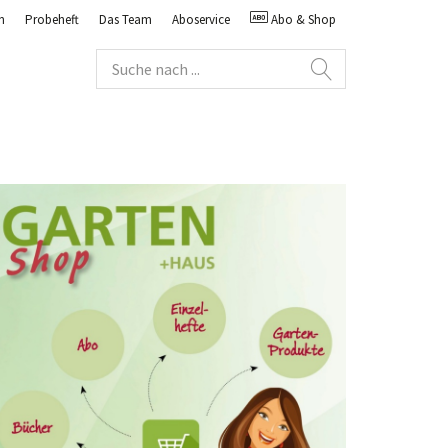
n
Probeheft
Das Team
Aboservice
Abo & Shop