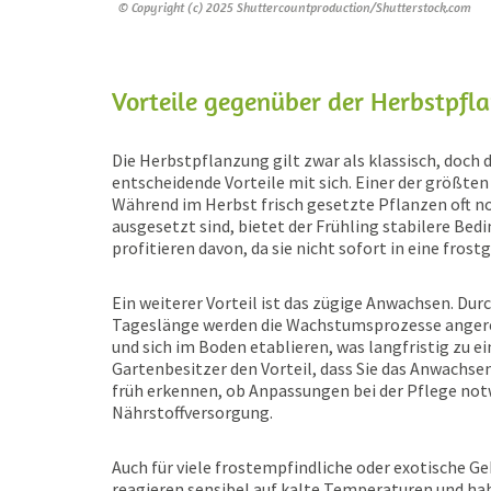
© Copyright (c) 2025 Shuttercountproduction/Shutterstock.com
Vorteile gegenüber der Herbstpfl
Die Herbstpflanzung gilt zwar als klassisch, doch 
entscheidende Vorteile mit sich. Einer der größten
Während im Herbst frisch gesetzte Pflanzen oft
ausgesetzt sind, bietet der Frühling stabilere B
profitieren davon, da sie nicht sofort in eine fros
Ein weiterer Vorteil ist das zügige Anwachsen. D
Tageslänge werden die Wachstumsprozesse angereg
und sich im Boden etablieren, was langfristig zu 
Gartenbesitzer den Vorteil, dass Sie das Anwachse
früh erkennen, ob Anpassungen bei der Pflege not
Nährstoffversorgung.
Auch für viele frostempfindliche oder exotische Ge
reagieren sensibel auf kalte Temperaturen und ha