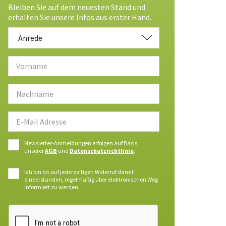
Bleiben Sie auf dem neuesten Stand und
erhalten Sie unsere Infos aus erster Hand.
Anrede
Anrede
Newsletter-Anmeldungen erfolgen auf Basis
unserer
AGB
und
Datenschutzrichtlinie
.
Ich bin bis auf jederzeitigen Widerruf damit
einverstanden, regelmäßig über elektronischen Weg
informiert zu werden.