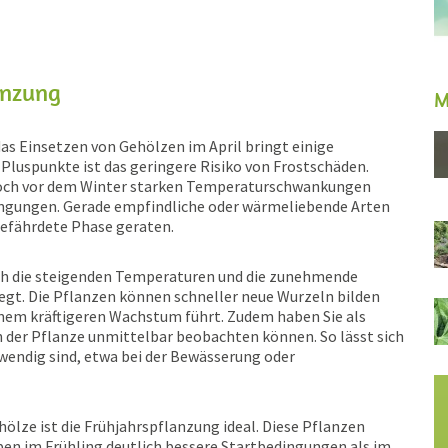
anzung
M
das Einsetzen von Gehölzen im April bringt einige
 Pluspunkte ist das geringere Risiko von Frostschäden.
 noch vor dem Winter starken Temperaturschwankungen
edingungen. Gerade empfindliche oder wärmeliebende Arten
tgefährdete Phase geraten.
urch die steigenden Temperaturen und die zunehmende
t. Die Pflanzen können schneller neue Wurzeln bilden
einem kräftigeren Wachstum führt. Zudem haben Sie als
n der Pflanze unmittelbar beobachten können. So lässt sich
wendig sind, etwa bei der Bewässerung oder
hölze ist die Frühjahrspflanzung ideal. Diese Pflanzen
ben im Frühling deutlich bessere Startbedingungen als im