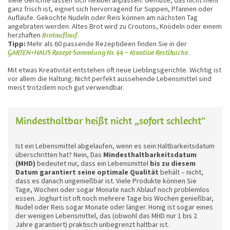
ganz frisch ist, eignet sich hervorragend für Suppen, Pfannen oder
Aufläufe. Gekochte Nudeln oder Reis können am nächsten Tag
angebraten werden. Altes Brot wird zu Croutons, Knödeln oder einem
herzhaften
Brotauflauf
.
Tipp:
Mehr als 60 passende Rezeptideen finden Sie in der
GARTEN+HAUS Rezept-Sammlung Nr. 44 – Kreative Restlküche
.
Mit etwas Kreativität entstehen oft neue Lieblingsgerichte. Wichtig ist
vor allem die Haltung: Nicht perfekt aussehende Lebensmittel sind
meist trotzdem noch gut verwendbar.
Mindesthaltbar heißt nicht „sofort schlecht“
Ist ein Lebensmittel abgelaufen, wenn es sein Haltbarkeitsdatum
überschritten hat? Nein, Das
Mindesthaltbarkeitsdatum
(MHD)
bedeutet nur, dass ein Lebensmittel
bis zu diesem
Datum garantiert seine optimale Qualität
behält – nicht,
dass es danach ungenießbar ist. Viele Produkte können Sie
Tage, Wochen oder sogar Monate nach Ablauf noch problemlos
essen. Joghurt ist oft noch mehrere Tage bis Wochen genießbar,
Nudel oder Reis sogar Monate oder länger. Honig ist sogar eines
der wenigen Lebensmittel, das (obwohl das MHD nur 1 bis 2
Jahre garantiert) praktisch unbegrenzt haltbar ist.