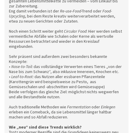
gesamten Lebensmittelkette zu vermeiden – vom Einkauf bis
zur Zubereitung.
Eng damit verbunden ist der
Re-use-Food
-Trend oder
Food-
Upcycling
, bei dem Reste kreativ weiterverarbeitet werden,
etwa zu neuen Gerichten oder Zutaten.
Noch einen Schritt weiter geht
Circular Food
: Hier werden selbst
vermeintliche Abfälle wie Schalen oder Kerne als wertvolle
Ressourcen betrachtet und wieder in den Kreislauf
eingebunden.
Sehr präsent sind außerdem zwei besonders bekannte
Konzepte:
•
Nose-to-Tail:
das vollständige Verwerten eines Tieres „von der
Nase bis zum Schwanz“, also inklusive Innereien, Knochen etc.
•
Leaf-to-Root:
das Nutzen aller essbaren Pflanzenteile
(Karottengrün wird beispielsweise zu Pesto, aus
Gemüseschalen und -abschnitten wird Gemüsesuppe)
Beide verfolgen das gleiche Ziel: möglichst nichts wegwerfen
und alle Bestandteile nutzen.
Auch traditionelle Methoden wie
Fermentation
oder
Einlegen
erleben ein Comeback, da sie Lebensmittel länger haltbar
machen und so Abfall reduzieren.
Wie „neu“ sind diese Trends wirklich?
Trotz moderner Begriffe sind die Grundideen keineswegs neu.