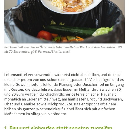
Pro Haushalt werden in Österreich Lebensmittel im Wert von durchschnittlich 30
bis 70 Euro entsorgt © Pormezz/Shutterstock
Lebensmittel verschwenden wir meist nicht absichtlich, und doch ist
es sicher jedem von uns schon einmal „passiert“. Viel häufiger sind es
kleine Gewohnheiten, fehlende Planung oder Unsicherheit im Umgang
mit Resten, die dazu führen, dass Essen im Müll landet. Zwischen 30
und 70 Euro wirft ein durchschnittlicher österreichischer Haushalt
monatlich an Lebensmitteln weg, am häufigsten Brot und Backwaren,
Obst und Gemüse sowie Milchprodukte. Das entspricht oft einem
halben bis ganzen Wocheneinkauf. Dabei lässt sich mit einfachen
Maßnahmen im Alltag viel verändern.
1. Bewusst einkaufen statt spontan zugreifen