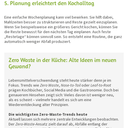
5. Planung erleichtert den Kochalltag
Eine einfache Wochenplanung kann viel bewirken. Sie hilft dabei,
Mahlzeiten besser zu strukturieren und Reste gezielt einzuplanen.
Wenn Sie beispielsweise ein größeres Gericht kochen, können Sie
die Reste bewusst für den nächsten Tag einplanen. Auch feste
„Restetage“ können sinnvoll sein. So entsteht eine Routine, die ganz
automatisch weniger Abfall produziert.
Zero Waste in der Küche: Alte Ideen im neuen
Gewand?
Lebensmittelverschwendung steht heute stärker denn je im
Fokus. Trends wie
Zero Waste
,
Nose-to-Tail
oder
Leaf-to-Root
prägen Kochbücher, Social Media und die Gastronomie. Doch bei
genauerem Hinsehen zeigt sich: Vieles davon ist weniger neu,
als es scheint – vielmehr handelt es sich um eine
Wiederentdeckung alter Prinzipien.
Die wichtigsten Zero-Waste-Trends heute
Aktuell lassen sich mehrere zentrale Entwicklungen beobachten.
Der
Zero-Waste
-Ansatz zielt darauf ab, Abfälle entlang der