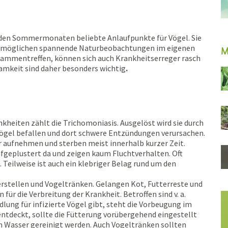
 den Sommermonaten beliebte Anlaufpunkte für Vögel. Sie
d ermöglichen spannende Naturbeobachtungen im eigenen
M
sammentreffen, können sich auch Krankheitserreger rasch
mkeit sind daher besonders wichtig
.
heiten zählt die Trichomoniasis. Ausgelöst wird sie durch
 Vögel befallen und dort schwere Entzündungen verursachen.
 aufnehmen und sterben meist innerhalb kurzer Zeit.
ufgeplustert da und zeigen kaum Fluchtverhalten. Oft
. Teilweise ist auch ein klebriger Belag rund um den
rstellen und Vogeltränken. Gelangen Kot, Futterreste und
r die Verbreitung der Krankheit. Betroffen sind v. a.
lung für infizierte Vögel gibt, steht die Vorbeugung im
ntdeckt, sollte die Fütterung vorübergehend eingestellt
m Wasser gereinigt werden. Auch Vogeltränken sollten