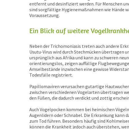
entfernt und desinfiziert werden. Für Menschen u
sind sorgfältige Hygienemaßnahmen wie Hände wa
Voraussetzung.
Ein Blick auf weitere Vogelkrankh
Neben der Trichomoniasis treten auch andere Erk
Usutu-Virus wird durch Stechmücken übertragen u
ursprünglich aus Afrika und kann zu schweren neu
orientierungslos, zeigen auffällige Flugbewegunge
Amselbestände inzwischen eine gewisse Widerstand
Todesfälle registriert.
Papillomaviren verursachen gutartige Hautwucheru
zwischen verschiedenen Vogelarten übertragen wer
den Füßen, die dadurch verdickt und zottig ersche
Auch Vogelpocken kommen bei heimischen Vögeln v
Augenlidern oder Schnabel. Die Erkrankung kann da
zum Tod führen. Besonders häufig sind Kohlmeisen
können die Krankheit jedoch auch überstehen, wen