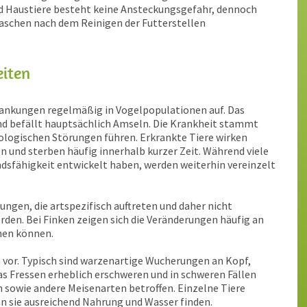
nd Haustiere besteht keine Ansteckungsgefahr, dennoch
schen nach dem Reinigen der Futterstellen
eiten
rankungen regelmäßig in Vogelpopulationen auf. Das
nd befällt hauptsächlich Amseln. Die Krankheit stammt
rologischen Störungen führen. Erkrankte Tiere wirken
n und sterben häufig innerhalb kurzer Zeit. Während viele
sfähigkeit entwickelt haben, werden weiterhin vereinzelt
ngen, die artspezifisch auftreten und daher nicht
den. Bei Finken zeigen sich die Veränderungen häufig an
inen können.
or. Typisch sind warzenartige Wucherungen an Kopf,
s Fressen erheblich erschweren und in schweren Fällen
 sowie andere Meisenarten betroffen. Einzelne Tiere
n sie ausreichend Nahrung und Wasser finden.