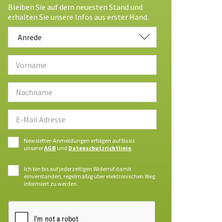
Bleiben Sie auf dem neuesten Stand und
erhalten Sie unsere Infos aus erster Hand.
Anrede
Anrede
Newsletter-Anmeldungen erfolgen auf Basis
unserer
AGB
und
Datenschutzrichtlinie
.
Ich bin bis auf jederzeitigen Widerruf damit
einverstanden, regelmäßig über elektronischen Weg
informiert zu werden.