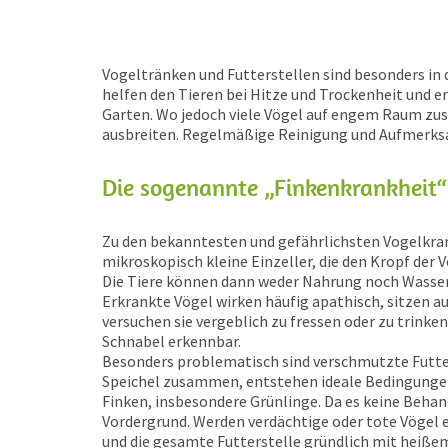
Vogeltränken und Futterstellen sind besonders in
helfen den Tieren bei Hitze und Trockenheit un
Garten. Wo jedoch viele Vögel auf engem Raum zu
ausbreiten. Regelmäßige Reinigung und Aufmerksa
Die sogenannte „Finkenkrankheit“
Zu den bekanntesten und gefährlichsten Vogelkrank
mikroskopisch kleine Einzeller, die den Kropf der
Die Tiere können dann weder Nahrung noch Wasser
Erkrankte Vögel wirken häufig apathisch, sitzen a
versuchen sie vergeblich zu fressen oder zu trinken
Schnabel erkennbar.
Besonders problematisch sind verschmutzte Futte
Speichel zusammen, entstehen ideale Bedingungen fü
Finken, insbesondere Grünlinge. Da es keine Behand
Vordergrund. Werden verdächtige oder tote Vögel e
und die gesamte Futterstelle gründlich mit heiße