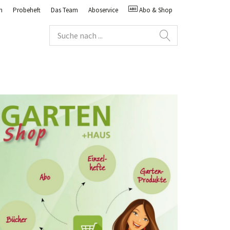
n
Probeheft
Das Team
Aboservice
Abo & Shop