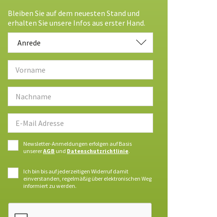
Bleiben Sie auf dem neuesten Stand und
erhalten Sie unsere Infos aus erster Hand.
Anrede
Anrede
Newsletter-Anmeldungen erfolgen auf Basis
unserer
AGB
und
Datenschutzrichtlinie
.
Ich bin bis auf jederzeitigen Widerruf damit
einverstanden, regelmäßig über elektronischen Weg
informiert zu werden.