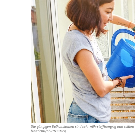
Die gängigen Balkonblumen sind sehr nährstoffhungrig und sollte
frantic00/Shutterstock