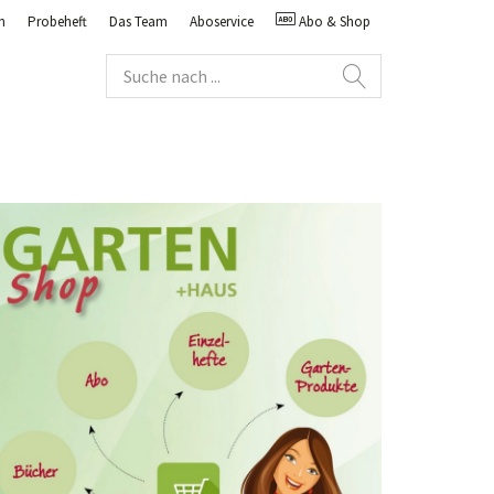
n
Probeheft
Das Team
Aboservice
Abo & Shop