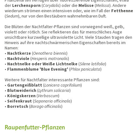
der
Lerchensporn
(
Corydalis
) oder die
Melisse
(
Melissa
). Andere
wiederum strömen einen intensiven oder, wie im Fall der
Fetthenne
(
Sedum
), nur von den Bestäubern wahrnehmbaren Duft.
Die Blüten der Nachtfalter-Pflanzen sind vorwiegend weiß, gelb,
violett oder rötlich. Sie reflektieren das für menschliches Auge
unsichtbare kurzwellige ultraviolette Licht. Viele Stauden tragen den
Hinweis auf ihre nachtschwärmerischen Eigenschaften bereits im
Namen:
•
Nachtkerze
(
Oenothera biennis
)
•
Nachtviole
(
Hesperis matronalis
)
•
Nachtnelke oder Weiße Lichtnelke
(
Silene latifolia
)
•
Flammenblume 'Blue Evening'
(
Phlox paniculata
)
Weitere für Nachtfalter interessante Pflanzen sind:
•
Gartengeißblatt
(
Lonicera caprifolium
)
•
Blutweiderich
(
Lythrum salicaria
)
•
Königskerzen
(
Verbascum
)
•
Seifenkraut
(
Saponaria officinalis
)
•
Borretsch
(
Borago officinalis
)
Raupenfutter-Pflanzen