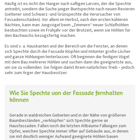
Häufig ist es nicht der Hunger nach saftigen Larven, der die Spechte
antreibt, sondern die Suche junger Buntspechte nach neuen Revieren
(seltener sind Schwarz- und Grünspechte die Verursacher von
Fassadenschäden). Vor allem im Herbst, nach den ersten kühleren
Nächten, kann man Jungvögel beim „Zimmern“ neuer Schlafhöhlen
beobachten sowie im Frühjahr vor der Brutzeit, wenn sie Höhlen für
den Nachwuchs bezugsfertig machen.
Es sind v. a. Hauskanten und der Bereich um die Fenster, an denen
sich Spechte durch die Fassade klopfen und mitunter große Löcher
und ganze Höhlungen hinterlassen. Oft beginnen die findigen Vögel
mit dem Bau mehrerer Höhlen und suchen dann die geeignetste aus,
um sie zu vollenden. Sie folgen damit ihrem natürlichen Trieb – jedoch
sehr zum Ärger der Hausbesitzer.
Wie Sie Spechte von der Fassade fernhalten
können
Gerade in waldreichen Gebieten und in der Nähe von größeren
Baumbeständen „verklopfen“ sich Spechte gerne an
Hausfassaden. Fallen noch die letzten Altbäume Fällungen zum
Opfer, weichen Spechte immer öfter auf Gebäude aus, in denen
sie mit deutlich weniger Aufwand geeignete Höhlen bauen