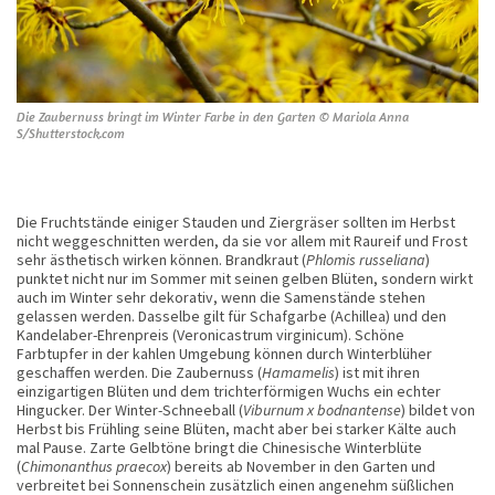
Die Zaubernuss bringt im Winter Farbe in den Garten © Mariola Anna
S/Shutterstock.com
Die Fruchtstände einiger Stauden und Ziergräser sollten im Herbst
nicht weggeschnitten werden, da sie vor allem mit Raureif und Frost
sehr ästhetisch wirken können. Brandkraut (
Phlomis russeliana
)
punktet nicht nur im Sommer mit seinen gelben Blüten, sondern wirkt
auch im Winter sehr dekorativ, wenn die Samenstände stehen
gelassen werden. Dasselbe gilt für Schafgarbe (Achillea) und den
Kandelaber-Ehrenpreis (Veronicastrum virginicum). Schöne
Farbtupfer in der kahlen Umgebung können durch Winterblüher
geschaffen werden. Die Zaubernuss (
Hamamelis
) ist mit ihren
einzigartigen Blüten und dem trichterförmigen Wuchs ein echter
Hingucker. Der Winter-Schneeball (
Viburnum x bodnantense
) bildet von
Herbst bis Frühling seine Blüten, macht aber bei starker Kälte auch
mal Pause. Zarte Gelbtöne bringt die Chinesische Winterblüte
(
Chimonanthus praecox
) bereits ab November in den Garten und
verbreitet bei Sonnenschein zusätzlich einen angenehm süßlichen