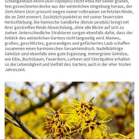
Schlangenhaut-Ahorn (
Acer capillipes
) sticht etwa mit seiner grünen,
fein gezeichneten Borke aus der winterlichen Umgebung heraus, der
Zimt-Ahorn (
Acer griseum
) wegen seiner rotbraunen zerfetzten Rinde,
die an Zimt erinnert. Zusätzlich punktet er mit seiner feuerroten
Herbstfärbung. Die heimische Sandbirke
(Betula pendula)
bringt mit
ihrer gestreiften Rinde Abwechslung, ohne alle Blicke auf sich zu
ziehen. Unterschiedliche Strukturen sorgen ebenfalls dafür, dass der
Anblick des winterlichen Gartens nicht langweilig wird. Kleines,
großes, geschlitztes, ganzrandiges und gefächertes Laub schaffen
zusammen einen harmonischen Gesamteindruck. Nadelblättrige
Gehölze sind ebenfalls eine gute Ergänzung. Immergrüne Gehölze,
wie Eibe, Buchsbaum, Feuerdorn, Lorbeer und Stechpalme erhalten
so die Lebendigkeit und Vielfalt des Gartens auch in der eher tristen
Jahreszeit.