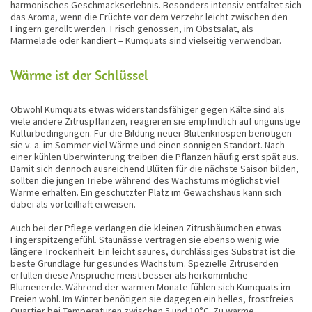
harmonisches Geschmackserlebnis. Besonders intensiv entfaltet sich
das Aroma, wenn die Früchte vor dem Verzehr leicht zwischen den
Fingern gerollt werden. Frisch genossen, im Obstsalat, als
Marmelade oder kandiert – Kumquats sind vielseitig verwendbar.
Wärme ist der Schlüssel
Obwohl Kumquats etwas widerstandsfähiger gegen Kälte sind als
viele andere Zitruspflanzen, reagieren sie empfindlich auf ungünstige
Kulturbedingungen. Für die Bildung neuer Blütenknospen benötigen
sie v. a. im Sommer viel Wärme und einen sonnigen Standort. Nach
einer kühlen Überwinterung treiben die Pflanzen häufig erst spät aus.
Damit sich dennoch ausreichend Blüten für die nächste Saison bilden,
sollten die jungen Triebe während des Wachstums möglichst viel
Wärme erhalten. Ein geschützter Platz im Gewächshaus kann sich
dabei als vorteilhaft erweisen.
Auch bei der Pflege verlangen die kleinen Zitrusbäumchen etwas
Fingerspitzengefühl. Staunässe vertragen sie ebenso wenig wie
längere Trockenheit. Ein leicht saures, durchlässiges Substrat ist die
beste Grundlage für gesundes Wachstum. Spezielle Zitruserden
erfüllen diese Ansprüche meist besser als herkömmliche
Blumenerde. Während der warmen Monate fühlen sich Kumquats im
Freien wohl. Im Winter benötigen sie dagegen ein helles, frostfreies
Quartier bei Temperaturen zwischen 5 und 10°C. Zu warme