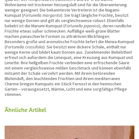
Wohnräume mit trockener Heizungsluft sind für die Überwinterung
weniger geeignet. Die bekannteste Vertreterin ist die Nagami-
Kumquat (
Fortunella margarita
). Sie trägt längliche Früchte, besitzt
nur wenige Dornen und gilt als vergleichsweise robust. Ebenfalls
beliebt ist die Marumi-Kumquat (
Fortunella japonica
), deren rundliche
Früchte etwas süßer schmecken. Auffällige weiß-grüne Blätter
machen panaschierte Formen zu attraktiven Blickfängen.
Besonders große und aromatische Früchte liefert die Meiwa-Kumquat
(
Fortunella crassifolia
). Sie besitzt eine dickere Schale, enthält nur
wenige Kerne und bildet kaum Dornen aus. Zunehmender Beliebtheit
erfreut sich außerdem die Limequat, eine Kreuzung aus Kumquat und
Limette. Ihre hellgelben Früchte verbinden eine erfrischende Säure
mit einem vergleichsweise milden Geschmack und können ebenfalls
mitsamt der Schale verzehrt werden. Mit ihrem betörenden
Blütenduft, den leuchtenden Früchten und ihrem mediterranen
Charme bringen Kumquats ein Stück Fernost in den heimischen
Garten – vorausgesetzt, Wärme, Licht und eine sorgfältige Pflege
stimmen.
Ähnliche Artikel