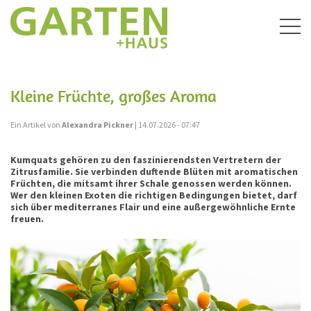
Togg
navig
Kleine Früchte, großes Aroma
Ein Artikel von
Alexandra Pickner
| 14.07.2026 - 07:47
Kumquats gehören zu den faszinierendsten Vertretern der
Zitrusfamilie. Sie verbinden duftende Blüten mit aromatischen
Früchten, die mitsamt ihrer Schale genossen werden können.
Wer den kleinen Exoten die richtigen Bedingungen bietet, darf
sich über mediterranes Flair und eine außergewöhnliche Ernte
freuen.