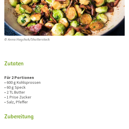
© Anna Hoychuk/Shutterstock
Zutaten
Für 2 Portionen
• 600 g Kohlsprossen
• 60 g Speck
• 2 TL Butter
• 1 Prise Zucker
• Salz, Pfeffer
Zubereitung