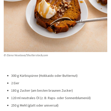
© Elena Veselova/Shutterstock.com
300 g Kürbispüree (Hokkaido oder Butternut)
2 Eier
180 g Zucker (am besten braunen Zucker)
120 ml neutrales Öl (z. B. Raps- oder Sonnenblumenöl)
250 g Mehl (glatt oder universal)