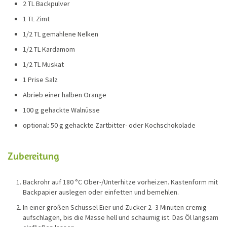
2 TL Backpulver
1 TL Zimt
1/2 TL gemahlene Nelken
1/2 TL Kardamom
1/2 TL Muskat
1 Prise Salz
Abrieb einer halben Orange
100 g gehackte Walnüsse
optional: 50 g gehackte Zartbitter- oder Kochschokolade
Zubereitung
Backrohr auf 180 °C Ober-/Unterhitze vorheizen. Kastenform mit
Backpapier auslegen oder einfetten und bemehlen.
In einer großen Schüssel Eier und Zucker 2–3 Minuten cremig
aufschlagen, bis die Masse hell und schaumig ist. Das Öl langsam