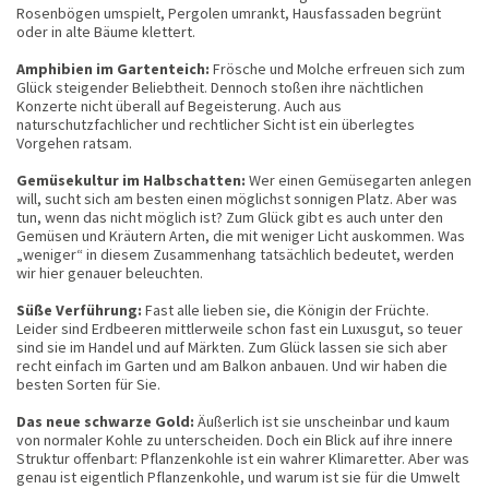
Rosenbögen umspielt, Pergolen umrankt, Hausfassaden begrünt
oder in alte Bäume klettert.
Amphibien im Gartenteich:
Frösche und Molche erfreuen sich zum
Glück steigender Beliebtheit. Dennoch stoßen ihre nächtlichen
Konzerte nicht überall auf Begeisterung. Auch aus
naturschutzfachlicher und rechtlicher Sicht ist ein überlegtes
Vorgehen ratsam.
Gemüsekultur im Halbschatten:
Wer einen Gemüsegarten anlegen
will, sucht sich am besten einen möglichst sonnigen Platz. Aber was
tun, wenn das nicht möglich ist? Zum Glück gibt es auch unter den
Gemüsen und Kräutern Arten, die mit weniger Licht auskommen. Was
„weniger“ in diesem Zusammenhang tatsächlich bedeutet, werden
wir hier genauer beleuchten.
Süße Verführung:
Fast alle lieben sie, die Königin der Früchte.
Leider sind Erdbeeren mittlerweile schon fast ein Luxusgut, so teuer
sind sie im Handel und auf Märkten. Zum Glück lassen sie sich aber
recht einfach im Garten und am Balkon anbauen. Und wir haben die
besten Sorten für Sie.
Das neue schwarze Gold:
Äußerlich ist sie unscheinbar und kaum
von normaler Kohle zu unterscheiden. Doch ein Blick auf ihre innere
Struktur offenbart: Pflanzenkohle ist ein wahrer Klimaretter. Aber was
genau ist eigentlich Pflanzenkohle, und warum ist sie für die Umwelt