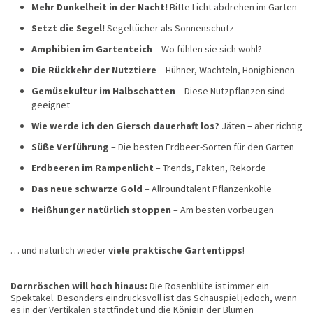
Mehr Dunkelheit in der Nacht!
Bitte Licht abdrehen im Garten
Setzt die Segel!
Segeltücher als Sonnenschutz
Amphibien im Gartenteich
– Wo fühlen sie sich wohl?
Die Rückkehr der Nutztiere
– Hühner, Wachteln, Honigbienen
Gemüsekultur im Halbschatten
– Diese Nutzpflanzen sind
geeignet
Wie werde ich den Giersch dauerhaft los?
Jäten – aber richtig
Süße Verführung
– Die besten Erdbeer-Sorten für den Garten
Erdbeeren im Rampenlicht
– Trends, Fakten, Rekorde
Das neue schwarze Gold
– Allroundtalent Pflanzenkohle
Heißhunger natürlich stoppen
– Am besten vorbeugen
… und natürlich wieder
viele praktische Gartentipps
!
Dornröschen will hoch hinaus:
Die Rosenblüte ist immer ein
Spektakel. Besonders eindrucksvoll ist das Schauspiel jedoch, wenn
es in der Vertikalen stattfindet und die Königin der Blumen