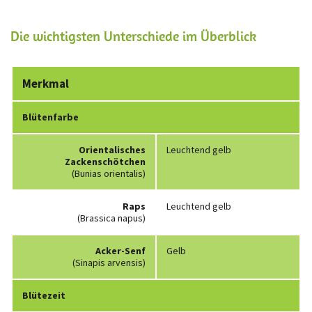
Die wichtigsten Unterschiede im Überblick
Merkmal
Blütenfarbe
Orientalisches
Leuchtend gelb
Zackenschötchen
(Bunias orientalis)
Raps
Leuchtend gelb
(Brassica napus)
Acker-Senf
Gelb
(Sinapis arvensis)
Blütezeit