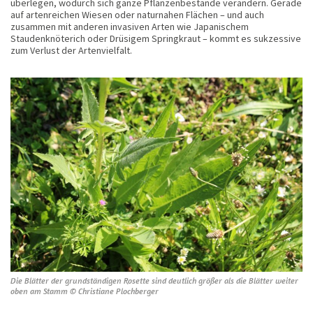
überlegen, wodurch sich ganze Pflanzenbestände verändern. Gerade
auf artenreichen Wiesen oder naturnahen Flächen – und auch
zusammen mit anderen invasiven Arten wie Japanischem
Staudenknöterich oder Drüsigem Springkraut – kommt es sukzessive
zum Verlust der Artenvielfalt.
Die Blätter der grundständigen Rosette sind deutlich größer als die Blätter weiter
oben am Stamm © Christiane Plochberger