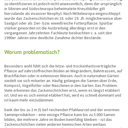
zu identifizieren ist jedoch nicht unwesentlich, denn der ursprünglich
in Sibirien und Südosteuropa beheimatete Kreuzblütler gilt
hierzulande als invasiver Neophyt. Nach Mitteleuropa eingeschleppt
wurde das Zackenschötchen im 18. oder 19. Jh. möglicherweise über
Saatgut oder als Zier- bzw. eiweißreiche Futterpflanze. Spürbar
stärker geworden ist die Ausbreitung allerdings erst in den
vergangenen Jahrzehnten. Fachleute beobachten v. a. seit den
1990er Jahren eine deutliche Zunahme dichter Bestände.
Warum problematisch?
Besonders wohl fühlt sich die hitze- und trockenheitsverträgliche
Pflanze auf nährstoffreichen Böden an Wegrändern, Bahntrassen, auf
Brachflächen oder in extensiven Wiesen. Auch in naturnahen Gärten
siedelt sie sich mitunter an. Häufig gelangen die Samen über Erde,
Kompost, Vogelfutter oder Maschinen in den Garten. Das Problem:
Viele erkennen das Zackenschötchen erst, wenn es längst etabliert
ist. Und wo es sich einmal etabliert hat, wird es schnell dominant und
ist kaum mehr einzudämmen.
Dank der bis zu 2 m (!) tief reichenden Pfahlwurzel und der enormen
Samenproduktion – eine einzige Pflanze kann bis zu 5.000 Samen
bilden, die mehrere Jahre im Boden keimfähig bleiben – ist das
Zackenschötchen vielen anderen heimischen Arten weitaus