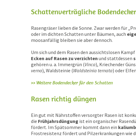
Schattenverträgliche Bodendecker
Rasengräser lieben die Sonne. Zwar werden für „
oder im dichten Schatten unter Bäumen, auch
eig
moosanfällig bleiben sie aber dennoch.
Um sich und dem Rasen den aussichtslosen Kampf z
Ecken auf Rasen zu verzichten
und stattdessen
s
gehören u. a. Immergrün (
Vinca
), Kriechender Güns
verna
), Waldsteinie (
Waldsteinia ternata
) oder Elfe
>> Weitere Bodendecker für den Schatten
Rasen richtig düngen
Ein gut mit Nährstoffen versorgter Rasen ist kon
die
Frühjahrsdüngung
ist ein organischer Rasend
fördert. Im Spätsommer kommt dann ein
kaliumb
Frostresistenz fördert und Pilzerkrankungen wie