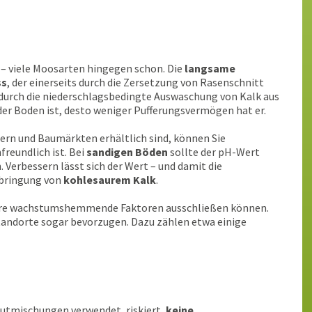
 – viele Moosarten hingegen schon. Die
langsame
ss
, der einerseits durch die Zersetzung von Rasenschnitt
 durch die niederschlagsbedingte Auswaschung von Kalk aus
der Boden ist, desto weniger Pufferungsvermögen hat er.
tern und Baumärkten erhältlich sind, können Sie
reundlich ist. Bei
sandigen Böden
sollte der pH-Wert
. Verbessern lässt sich der Wert – und damit die
sbringung von
kohlesaurem Kalk
.
dere wachstumshemmende Faktoren ausschließen können.
Standorte sogar bevorzugen. Dazu zählen etwa einige
utmischungen verwendet, riskiert,
keine