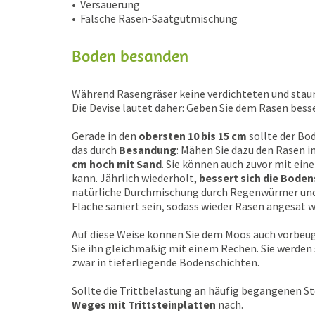
•
Versauerung
•
Falsche Rasen-Saatgutmischung
Boden besanden
Während Rasengräser keine verdichteten und stau
Die Devise lautet daher: Geben Sie dem Rasen bess
Gerade in den
obersten 10 bis 15 cm
sollte der Bod
das durch
Besandung
: Mähen Sie dazu den Rasen i
cm hoch mit Sand
. Sie können auch zuvor mit eine
kann. Jährlich wiederholt,
bessert sich die Boden
natürliche Durchmischung durch Regenwürmer un
Fläche saniert sein, sodass wieder Rasen angesät 
Auf diese Weise können Sie dem Moos auch vorbeuge
Sie ihn gleichmäßig mit einem Rechen. Sie werden
zwar in tieferliegende Bodenschichten.
Sollte die Trittbelastung an häufig begangenen Ste
Weges mit Trittsteinplatten
nach.