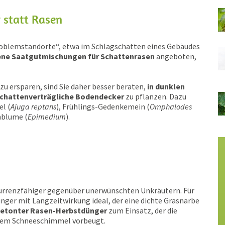
 statt Rasen
Problemstandorte“, etwa im Schlagschatten eines Gebäudes
ene Saatgutmischungen für Schattenrasen
angeboten,
u ersparen, sind Sie daher besser beraten,
in dunklen
chattenverträgliche Bodendecker
zu pflanzen. Dazu
el (
Ajuga reptans
), Frühlings-Gedenkemein (
Omphalodes
nblume (
Epimedium
).
kurrenzfähiger gegenüber unerwünschten Unkräutern. Für
ünger mit Langzeitwirkung ideal, der eine dichte Grasnarbe
etonter Rasen-Herbstdünger
zum Einsatz, der die
 dem Schneeschimmel vorbeugt.