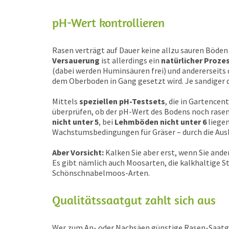
pH-Wert kontrollieren
Rasen verträgt auf Dauer keine allzu sauren Böden
Versauerung
ist allerdings ein
natürlicher Proze
(dabei werden Huminsäuren frei) und andererseits
dem Oberboden in Gang gesetzt wird. Je sandiger 
Mittels
speziellen pH-Testsets
, die in Gartencen
überprüfen, ob der pH-Wert des Bodens noch rasenf
nicht unter 5
, bei
Lehmböden nicht unter 6
liegen
Wachstumsbedingungen für Gräser – durch die Au
Aber Vorsicht:
Kalken Sie aber erst, wenn Sie an
Es gibt nämlich auch Moosarten, die kalkhaltige 
Schönschnabelmoos-Arten.
Qualitätssaatgut zahlt sich aus
Wer zum An- oder Nachsäen günstige Rasen-Saatg