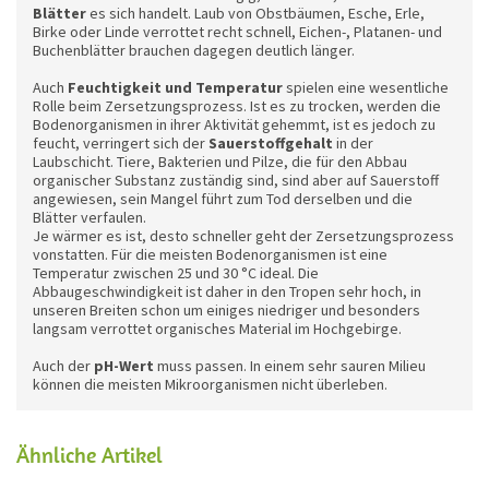
Blätter
es sich handelt. Laub von Obstbäumen, Esche, Erle,
Birke oder Linde verrottet recht schnell, Eichen-, Platanen- und
Buchenblätter brauchen dagegen deutlich länger.
Auch
Feuchtigkeit und Temperatur
spielen eine wesentliche
Rolle beim Zersetzungsprozess. Ist es zu trocken, werden die
Bodenorganismen in ihrer Aktivität gehemmt, ist es jedoch zu
feucht, verringert sich der
Sauerstoffgehalt
in der
Laubschicht. Tiere, Bakterien und Pilze, die für den Abbau
organischer Substanz zuständig sind, sind aber auf Sauerstoff
angewiesen, sein Mangel führt zum Tod derselben und die
Blätter verfaulen.
Je wärmer es ist, desto schneller geht der Zersetzungsprozess
vonstatten. Für die meisten Bodenorganismen ist eine
Temperatur zwischen 25 und 30 °C ideal. Die
Abbaugeschwindigkeit ist daher in den Tropen sehr hoch, in
unseren Breiten schon um einiges niedriger und besonders
langsam verrottet organisches Material im Hochgebirge.
Auch der
pH-Wert
muss passen. In einem sehr sauren Milieu
können die meisten Mikroorganismen nicht überleben.
Ähnliche Artikel