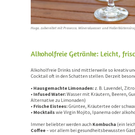
Hugo, zubereitet mit Prosecco, Mineralwasser und Hollerblütensiru
Alkoholfreie Getränke: Leicht, fr
Alkoholfreie Drinks sind mittlerweile so kreativ und
Cocktail oft in den Schatten stellen. Derzeit beson
• Hausgemachte Limonaden:
z. B. Lavendel, Zit
• Infused Water:
Wasser mit Kräutern, Beeren, Gur
Alternative zu Limonaden)
• Frische Eistees:
Grüntee, Kräutertee oder schwa
• Mocktails
wie Virgin Mojito, Ipanema oder alkoho
Immer beliebter werden auch
Kombucha
(ein lei
Coffee
– vor allem bei gesundheitsbewussten Gäs