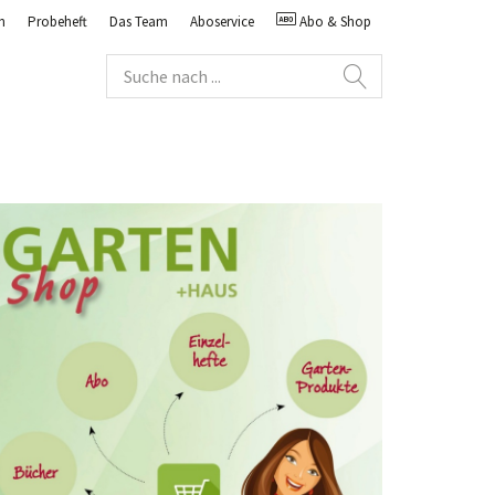
n
Probeheft
Das Team
Aboservice
Abo & Shop