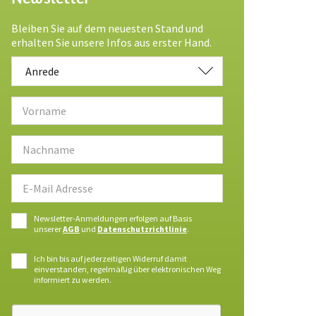
Bleiben Sie auf dem neuesten Stand und
erhalten Sie unsere Infos aus erster Hand.
Anrede
Anrede
Newsletter-Anmeldungen erfolgen auf Basis
unserer
AGB
und
Datenschutzrichtlinie
.
Ich bin bis auf jederzeitigen Widerruf damit
einverstanden, regelmäßig über elektronischen Weg
informiert zu werden.