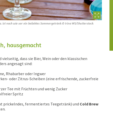
p, ist nach wie vor ein beliebtes Sommergetränk © Irina WS/Shutterstock
isch, hausgemacht
 vielseitig, dass sie Bier, Wein oder den klassischen
ders angesagt sind:
rone, Rhabarber oder Ingwer
ken- oder Zitrus-Scheiben (eine erfrischende, zuckerfreie
rzer Tee mit Früchten und wenig Zucker
lfreier Spritz
cht prickelndes, fermentiertes Teegetränk) und
Cold Brew
ten.