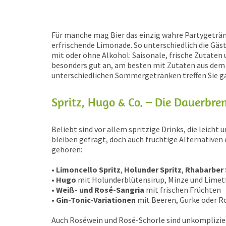
Für manche mag Bier das einzig wahre Partygetränk
erfrischende Limonade. So unterschiedlich die Gäst
mit oder ohne Alkohol: Saisonale, frische Zutate
besonders gut an, am besten mit Zutaten aus dem 
unterschiedlichen Sommergetränken treffen Sie ga
Spritz, Hugo & Co. – Die Dauerbre
Beliebt sind vor allem spritzige Drinks, die leich
bleiben gefragt, doch auch fruchtige Alternativen
gehören:
• Limoncello Spritz
,
Holunder Spritz
,
Rhabarber 
• Hugo
mit Holunderblütensirup, Minze und Limet
• Weiß- und Rosé-Sangria
mit frischen Früchten
• Gin-Tonic-Variationen
mit Beeren, Gurke oder R
Auch Roséwein und Rosé-Schorle sind unkomplizierte