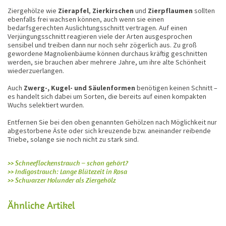
Ziergehölze wie
Zierapfel
,
Zierkirschen
und
Zierpflaumen
sollten
ebenfalls frei wachsen können, auch wenn sie einen
bedarfsgerechten Auslichtungsschnitt vertragen. Auf einen
Verjüngungsschnitt reagieren viele der Arten ausgesprochen
sensibel und treiben dann nur noch sehr zögerlich aus. Zu groß
gewordene Magnolienbäume können durchaus kräftig geschnitten
werden, sie brauchen aber mehrere Jahre, um ihre alte Schönheit
wiederzuerlangen.
Auch
Zwerg-, Kugel- und Säulenformen
benötigen keinen Schnitt –
es handelt sich dabei um Sorten, die bereits auf einen kompakten
Wuchs selektiert wurden.
Entfernen Sie bei den oben genannten Gehölzen nach Möglichkeit nur
abgestorbene Äste oder sich kreuzende bzw. aneinander reibende
Triebe, solange sie noch nicht zu stark sind.
>> Schneeflockenstrauch – schon gehört?
>> Indigostrauch: Lange Blütezeit in Rosa
>> Schwarzer Holunder als Ziergehölz
Ähnliche Artikel