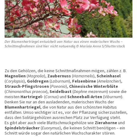
Der Blumenhartriegel entwickelt von Natur aus einen malerischen Wuchs –
Schnittmaßnahmen sind hier nicht notwendig © Mariola Anna S/Shutterstock
Zu den Gehölzen, die keine Schnittmaßnahmen mögen, zählen z. B.
Magnolien
(
Magnolia
),
Zaubernuss
(
Hamamelis
),
Scheinhasel
(
Corylopsis
),
Goldregen
(
Laburnum
),
Felsenbirne
(
Amelanchier
),
Strauch-Pfingstrosen
(
Paeonia
),
Chinesische Winterblüte
(
Chimonanthus praecox
),
Seidelbast
(
Daphne mezereum
) sowie die
meisten
Hartriegel-
(
Cornus
) und
Schneeball-Arten
(
Viburnum
).
Denken Sie nur an den ausladenden, malerischen Wuchs der
Blumenhartriegel
, die von Natur aus den schönsten Habitus
entfalten. Umso wichtiger ist es, vor der Pflanzung sicherzustellen,
dass den Solitärgehölzen ausreichen Platz zur Verfügung steht.
Es gibt aber auch viele Blattschmuckgehölze wie
Zierahorne
und
Spindelsträucher
(
Euonymus
), die keinen Schnitt benötigen – ein
Schnitt würde sogar den natürlichen Wuchscharakter stören.