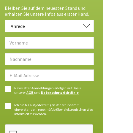
Bleiben Sie auf dem neuesten Stand und
erhalten Sie unsere Infos aus erster Hand.
Anrede
Anrede
Newsletter-Anmeldungen erfolgen auf Basis
unserer
AGB
und
Datenschutzrichtlinie
.
Ich bin bis auf jederzeitigen Widerruf damit
einverstanden, regelmäßig über elektronischen Weg
informiert zu werden.