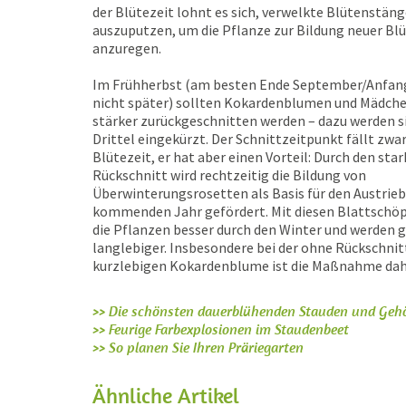
der Blütezeit lohnt es sich, verwelkte Blütenstäng
auszuputzen, um die Pflanze zur Bildung neuer B
anzuregen.
Im Frühherbst (am besten Ende September/Anfang
nicht später) sollten Kokardenblumen und Mädch
stärker zurückgeschnitten werden – dazu werden s
Drittel eingekürzt. Der Schnittzeitpunkt fällt zwar
Blütezeit, er hat aber einen Vorteil: Durch den sta
Rückschnitt wird rechtzeitig die Bildung von
Überwinterungsrosetten als Basis für den Austrieb
kommenden Jahr gefördert. Mit diesen Blattsch
die Pflanzen besser durch den Winter und werden g
langlebiger. Insbesondere bei der ohne Rückschnit
kurzlebigen Kokardenblume ist die Maßnahme da
>> Die schönsten dauerblühenden Stauden und Gehö
>> Feurige Farbexplosionen im Staudenbeet
>> So planen Sie Ihren Präriegarten
Ähnliche Artikel