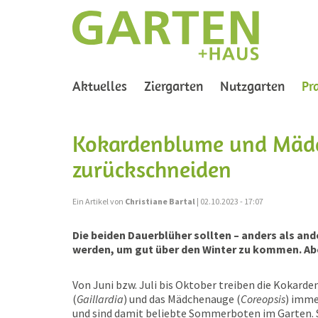
Aktuelles
Ziergarten
Nutzgarten
Pr
Kokardenblume und Mädc
zurückschneiden
Ein Artikel von
Christiane Bartal
| 02.10.2023 - 17:07
Die beiden Dauerblüher sollten – anders als an
werden, um gut über den Winter zu kommen. A
Von Juni bzw. Juli bis Oktober treiben die Kokard
(
Gaillardia
) und das Mädchenauge (
Coreopsis
) imme
und sind damit beliebte Sommerboten im Garten.