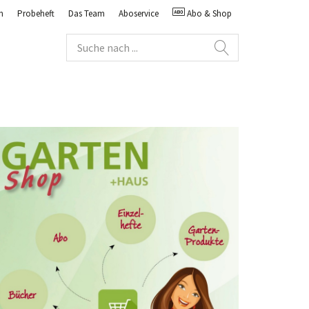
n
Probeheft
Das Team
Aboservice
Abo & Shop