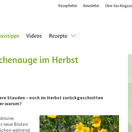
Rezeptletter
Newsletter
Über das Magazi
(current)
axistipps
Videos
Rezepte
henauge im Herbst
dere Stauden – noch im Herbst zurückgeschnitten
ber warum?
enblume
r neue Blüten
 Schon während