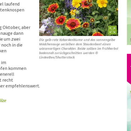
el laufend
lütenknospen
 Oktober, aber
enauge dann
ie um zwei
Die gelb-rote Kokardenblume und das sonnengelbe
 noch in die
Mädchenauge verleihen dem Staudenbeet einen
wiesenartigen Charakter. Beide sollten im Frühherbst
rken
bodennah zurückgeschnitten werden ©
LindeeBee/Shutterstock
 im
öpfen kommen
enerell
t recht
her empfehlenswert.
lze