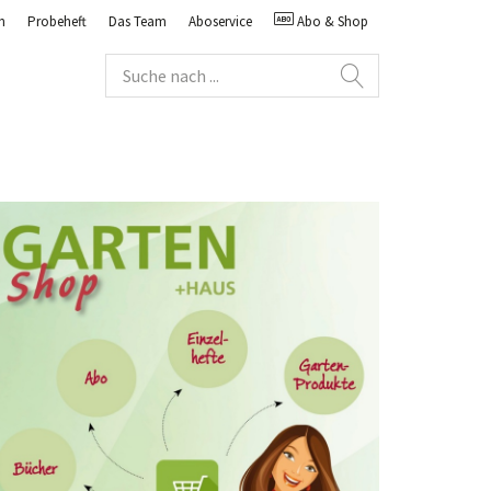
n
Probeheft
Das Team
Aboservice
Abo & Shop