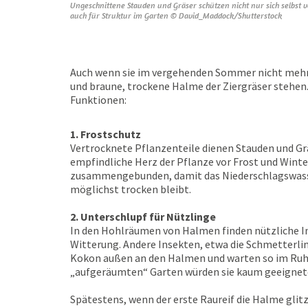
Ungeschnittene Stauden und Gräser schützen nicht nur sich selbst v
auch für Struktur im Garten © David_Maddock/Shutterstock
Auch wenn sie im vergehenden Sommer nicht mehr 
und braune, trockene Halme der Ziergräser stehen.
Funktionen:
1. Frostschutz
Vertrocknete Pflanzenteile dienen Stauden und Grä
empfindliche Herz der Pflanze vor Frost und Winte
zusammengebunden, damit das Niederschlagswasser
möglichst trocken bleibt.
2. Unterschlupf für Nützlinge
In den Hohlräumen von Halmen finden nützliche In
Witterung. Andere Insekten, etwa die Schmetterl
Kokon außen an den Halmen und warten so im Ruh
„aufgeräumten“ Garten würden sie kaum geeignet
Spätestens, wenn der erste Raureif die Halme glitz