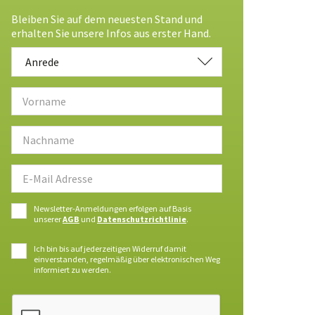
Bleiben Sie auf dem neuesten Stand und
erhalten Sie unsere Infos aus erster Hand.
Anrede
Anrede
Newsletter-Anmeldungen erfolgen auf Basis
unserer
AGB
und
Datenschutzrichtlinie
.
Ich bin bis auf jederzeitigen Widerruf damit
einverstanden, regelmäßig über elektronischen Weg
informiert zu werden.